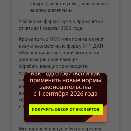
товаров, работ и услуг, связанных с
нанотехнологиями».
Указанные формы нужно применять с
отчета за I квартал 2022 года.
Кроме того, с 2022 года приказ вводит
новую ежемесячную форму № 1-ДАП
«Обследование деловой активности
организаций добывающих,
обрабатывающих производств,
осуществляющих обеспечение
×
электрической энергией, газом и паром;
кондиционирование воздуха» и
еженедельную форму № 1-автобензин
«Сведения о производстве
нефтепродуктов».
Мгновенный доступ к бухгалтерским