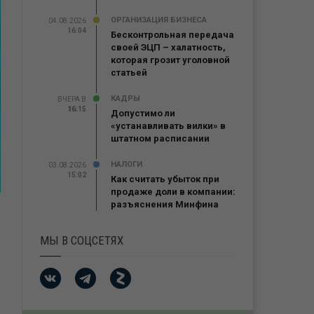
ОРГАНИЗАЦИЯ БИЗНЕСА
04.08.2026
16:04
Бесконтрольная передача
своей ЭЦП – халатность,
которая грозит уголовной
статьей
КАДРЫ
ВЧЕРА В
16:15
16:15
Допустимо ли
«устанавливать вилки» в
штатном расписании
НАЛОГИ
03.08.2026
15:02
Как считать убыток при
продаже доли в компании:
разъяснения Минфина
МЫ В СОЦСЕТЯХ