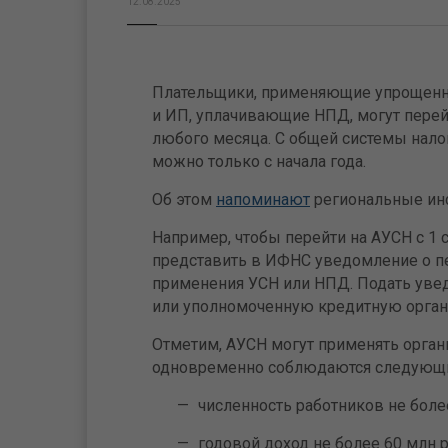
12.08.2025
Плательщики, применяющие упрощенн
и ИП, уплачивающие НПД, могут перей
любого месяца. С общей системы нал
можно только с начала года.
Об этом
напоминают
региональные ин
Например, чтобы перейти на АУСН с 1 
представить в ИФНС уведомление о пе
применения УСН или НПД. Подать ув
или уполномоченную кредитную орга
Отметим, АУСН могут применять орган
одновременно соблюдаются следующи
численность работников не боле
годовой доход не более 60 млн р