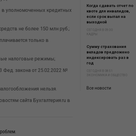
Когда сдавать отчет по
о в уполномоченных кредитных
квоте для инвалидов,
если срок выпал на
выходной
редств не более 150 млн руб.;
СЕГОДНЯ В 09:30
КАДРЫ
плачивается только в
Сумму страхования
вкладов предложено
индексировать раз в
ные налоговые режимы;
год
 3 Фед. закона от 25.02.2022 №
СЕГОДНЯ В 08:51
ЭКОНОМИКА И ОБЩЕСТВО
Все новости
алогообложения нельзя.
востям сайта Бухгалтерия.ru в
проблем.