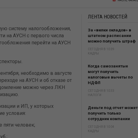
РАСПЕЧАТАТ
ЛЕНТА
НОВОСТЕЙ
ую систему налогообложения,
За «вилки окладов» в
ти на АУСН с первого числа
штатном расписании
можно получить штраф
огообложения перейти на АУСН
СЕГОДНЯ В 10:39
КАДРЫ
спекторы.
Когда самозанятые
могут получить
сентября, необходимо в августе
налоговые вычеты по
реходе на АУСН и об отказе от
НДФЛ
едомление можно через ЛКН
СЕГОДНЯ В 10:33
низацию.
НАЛОГИ
изации и ИП, у которых
Деньги под отчет может
е условия:
получить только
сотрудник компании
е пяти человек;
СЕГОДНЯ В 10:04
КАДРЫ
уб.;