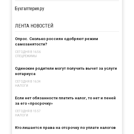
Бухгалтерия.ру
ЛЕНТА
НОВОСТЕЙ
Опрос. Сколько россиян одобряют режим
самозанятости?
СЕГОДНЯ В 16:56
СПЕЦРЕЖИМЫ
Одинокие родители могут получить вычет за услуги
нотариуса
СЕГОДНЯ В 16:34
НАЛОГИ
Если нет обязанности платить налог, то нет и пеней
за его «просрочку»
СЕГОДНЯ В 15:57
НАЛОГИ
Кто лишается права на отсрочку по уплате налогов