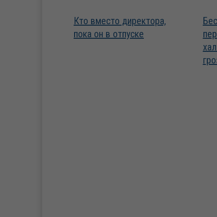
Кто вместо директора,
Бес
пока он в отпуске
пер
хал
гро