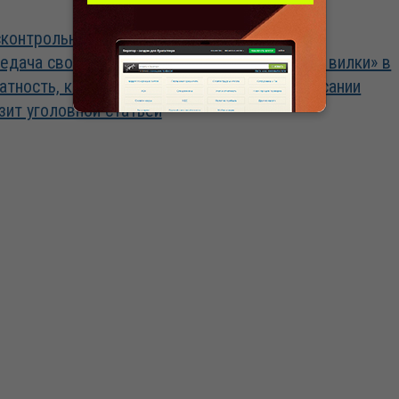
контрольная
Допустимо ли
едача своей ЭЦП –
«устанавливать вилки» в
атность, которая
штатном расписании
зит уголовной статьей