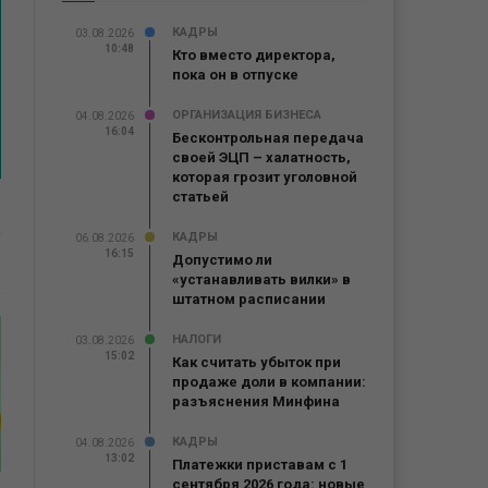
КАДРЫ
03.08.2026
10:48
Кто вместо директора,
пока он в отпуске
ОРГАНИЗАЦИЯ БИЗНЕСА
04.08.2026
16:04
Бесконтрольная передача
своей ЭЦП – халатность,
которая грозит уголовной
статьей
КАДРЫ
06.08.2026
16:15
Допустимо ли
«устанавливать вилки» в
штатном расписании
НАЛОГИ
03.08.2026
15:02
Как считать убыток при
продаже доли в компании:
разъяснения Минфина
КАДРЫ
04.08.2026
13:02
Платежки приставам с 1
сентября 2026 года: новые