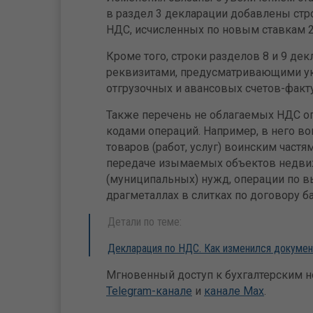
в раздел 3 декларации добавлены стр
НДС, исчисленных по новым ставкам 22
Кроме того, строки разделов 8 и 9 д
реквизитами, предусматривающими ук
отгрузочных и авансовых счетов-факту
Также перечень не облагаемых НДС 
кодами операций. Например, в него в
товаров (работ, услуг) воинским частя
передаче изымаемых объектов недви
(муниципальных) нужд, операции по в
драгметаллах в слитках по договору б
Детали по теме:
Декларация по НДС. Как изменился докумен
Мгновенный доступ к бухгалтерским но
Telegram-канале
и
канале Max
.