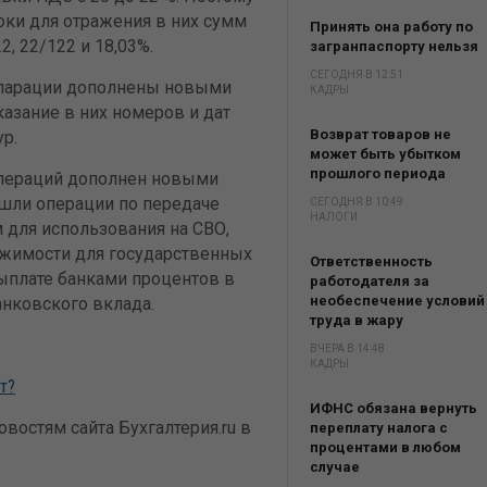
оки для отражения в них сумм
Принять она работу по
, 22/122 и 18,03%.
загранпаспорту нельзя
СЕГОДНЯ В 12:51
екларации дополнены новыми
КАДРЫ
азание в них номеров и дат
Возврат товаров не
р.
может быть убытком
прошлого периода
операций дополнен новыми
ошли операции по передаче
СЕГОДНЯ В 10:49
НАЛОГИ
м для использования на СВО,
жимости для государственных
Ответственность
ыплате банками процентов в
работодателя за
необеспечение условий
анковского вклада.
труда в жару
ВЧЕРА В 14:48
КАДРЫ
т?
ИФНС обязана вернуть
востям сайта Бухгалтерия.ru в
переплату налога с
процентами в любом
случае