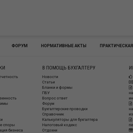
ФОРУМ
НОРМАТИВНЫЕ АКТЫ
ПРАКТИЧЕСКАЯ
КИ
В ПОМОЩЬ БУХГАЛТЕРУ
И
отчетность
Новости
Статьи
Бланки и формы
ПБУ
на
венность
Вопрос ответ
и
жимы
Форум
Бухгалтерские проводки
на
Справочник
и
ки
Калькуляторы для бухгалтера
е споры
Налоговый кодекс
п
ация бизнеса
Отдохни