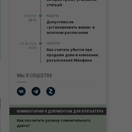
статьей
КАДРЫ
ВЧЕРА В
16:15
16:15
Допустимо ли
«устанавливать вилки» в
штатном расписании
НАЛОГИ
03.08.2026
15:02
Как считать убыток при
продаже доли в компании:
разъяснения Минфина
МЫ В СОЦСЕТЯХ
КОММЕНТАРИИ К ДОКУМЕНТАМ ДЛЯ БУХГАЛТЕРА
Как посчитать размер сомнительного
долга?