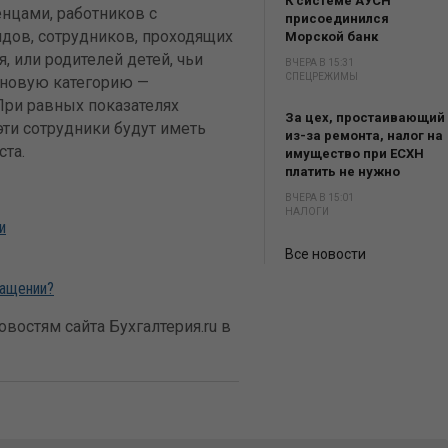
К системе АУСН
енцами, работников с
присоединился
дов, сотрудников, проходящих
Морской банк
, или родителей детей, чьи
ВЧЕРА В 15:31
СПЕЦРЕЖИМЫ
 новую категорию —
При равных показателях
За цех, простаивающий
эти сотрудники будут иметь
из-за ремонта, налог на
ста.
имущество при ЕСХН
платить не нужно
ВЧЕРА В 15:01
НАЛОГИ
и
Все новости
ращении?
востям сайта Бухгалтерия.ru в