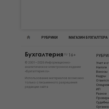
РУБРИКИ
МАГАЗИН БУХГАЛТЕРА
Бухгалтерия
ru
16+
РУБРИ
©
2001—
2026
Информационно-
Учет и 
аналитическое электронное издание
Налоги
«Бухгалтерия.ru»
Взносы
Кадры
Использование материалов возможно
Ответст
только с письменного разрешения
Спецре
редакции сайта
ИП
Разное
Провер
Судебны
Организ