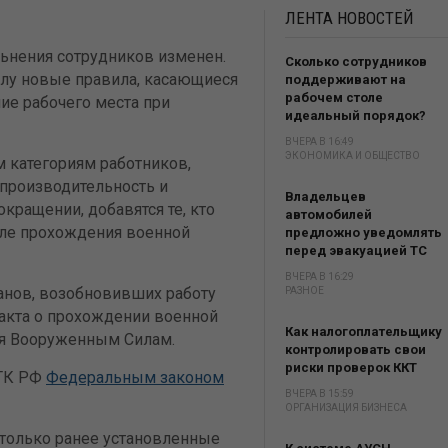
ЛЕНТА
НОВОСТЕЙ
льнения сотрудников изменен.
Сколько сотрудников
силу новые правила, касающиеся
поддерживают на
рабочем столе
ие рабочего места при
идеальный порядок?
ВЧЕРА В 16:49
ЭКОНОМИКА И ОБЩЕСТВО
 категориям работников,
(производительность и
Владельцев
кращении, добавятся те, кто
автомобилей
сле прохождения военной
предложно уведомлять
перед эвакуацией ТС
ВЧЕРА В 16:29
ранов, возобновивших работу
РАЗНОЕ
акта о прохождении военной
Как налогоплательщику
ия Вооруженным Силам.
контролировать свои
риски проверок ККТ
 ТК РФ
Федеральным законом
ВЧЕРА В 15:59
ОРГАНИЗАЦИЯ БИЗНЕСА
 только ранее установленные