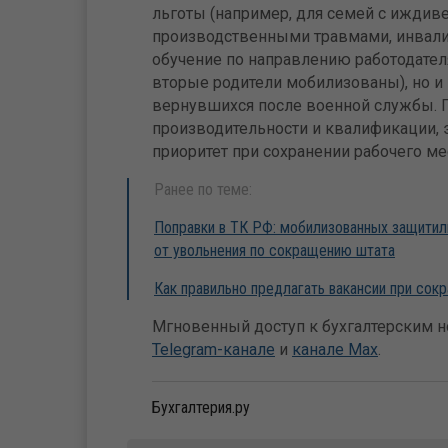
льготы (например, для семей с иждив
производственными травмами, инвали
обучение по направлению работодателя
вторые родители мобилизованы), но и
вернувшихся после военной службы. 
производительности и квалификации, 
приоритет при сохранении рабочего ме
Ранее по теме:
Поправки в ТК РФ: мобилизованных защитил
от увольнения по сокращению штата
Как правильно предлагать вакансии при сок
Мгновенный доступ к бухгалтерским но
Telegram-канале
и
канале Max
.
Бухгалтерия.ру