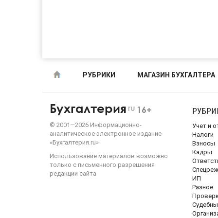
РУБРИКИ
МАГАЗИН БУХГАЛТЕРА
Бухгалтерия
ru
16+
РУБРИ
©
2001—
2026
Информационно-
Учет и 
аналитическое электронное издание
Налоги
«Бухгалтерия.ru»
Взносы
Кадры
Использование материалов возможно
Ответст
только с письменного разрешения
Спецре
редакции сайта
ИП
Разное
Провер
Судебны
Организ