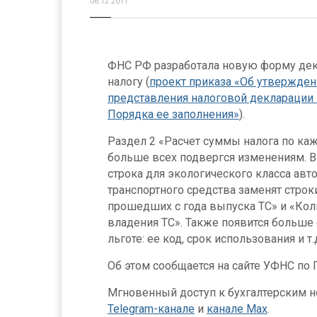
06.12.2011
ФНС РФ разработала новую форму дек
налогу (
проект приказа «Об утвержде
представления налоговой декларации 
Порядка ее заполнения»
).
Раздел 2 «Расчет суммы налога по ка
больше всех подвергся изменениям. В
строка для экологического класса авт
транспортного средства заменят строк
прошедших с года выпуска ТС» и «Ко
владения ТС». Также появится больше 
льготе: ее код, срок использования и т.
Об этом сообщается на сайте УФНС по
Мгновенный доступ к бухгалтерским но
Telegram-канале
и
канале Max
.