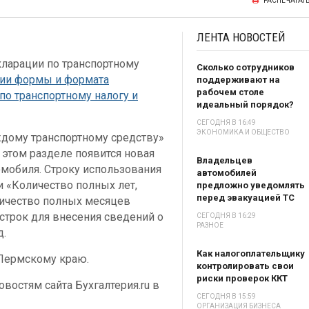
РАСПЕЧАТАТ
ЛЕНТА
НОВОСТЕЙ
ларации по транспортному
Сколько сотрудников
нии формы и формата
поддерживают на
рабочем столе
по транспортному налогу и
идеальный порядок?
СЕГОДНЯ В 16:49
ЭКОНОМИКА И ОБЩЕСТВО
ждому транспортному средству»
 этом разделе появится новая
Владельцев
омобиля. Строку использования
автомобилей
и «Количество полных лет,
предложно уведомлять
перед эвакуацией ТС
личество полных месяцев
строк для внесения сведений о
СЕГОДНЯ В 16:29
РАЗНОЕ
д.
Как налогоплательщику
 Пермскому краю.
контролировать свои
риски проверок ККТ
востям сайта Бухгалтерия.ru в
СЕГОДНЯ В 15:59
ОРГАНИЗАЦИЯ БИЗНЕСА