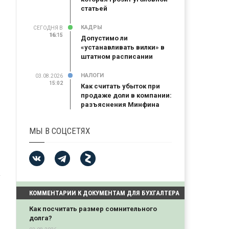
статьей
КАДРЫ
СЕГОДНЯ В
16:15
16:15
Допустимо ли
«устанавливать вилки» в
штатном расписании
НАЛОГИ
03.08.2026
15:02
Как считать убыток при
продаже доли в компании:
разъяснения Минфина
МЫ В СОЦСЕТЯХ
КОММЕНТАРИИ К ДОКУМЕНТАМ ДЛЯ БУХГАЛТЕРА
Как посчитать размер сомнительного
долга?