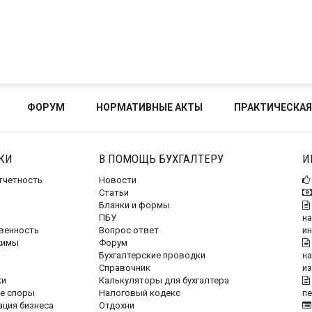
ФОРУМ
НОРМАТИВНЫЕ АКТЫ
ПРАКТИЧЕСКАЯ
КИ
В ПОМОЩЬ БУХГАЛТЕРУ
И
отчетность
Новости
Статьи
Бланки и формы
ПБУ
на
венность
Вопрос ответ
и
жимы
Форум
Бухгалтерские проводки
на
Справочник
и
ки
Калькуляторы для бухгалтера
е споры
Налоговый кодекс
п
ация бизнеса
Отдохни