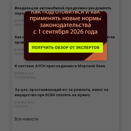
Владельцев автомобилей предложно уведомлять
перед эвакуацией ТС
×
ВЧЕРА В 16:29
РАЗНОЕ
Как налогоплательщику контролировать свои риски
проверок ККТ
ВЧЕРА В 15:59
ОРГАНИЗАЦИЯ БИЗНЕСА
К системе АУСН присоединился Морской банк
ВЧЕРА В 15:31
СПЕЦРЕЖИМЫ
За цех, простаивающий из-за ремонта, налог на
имущество при ЕСХН платить не нужно
ВЧЕРА В 15:01
НАЛОГИ
Все новости