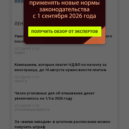
×
www.berator.ru
ЛЕНТА
НОВОСТЕЙ
Ужесточен порядок оформления единого детского
пособия по месту пребывания
СЕГОДНЯ В 12:00
КАДРЫ
Компаниям, которые платят НДФЛ по патенту за
иностранца, до 10 августа нужно внести платеж
СЕГОДНЯ В 11:32
НАЛОГИ
Число уголовных дел об отмывании денег
увеличилось на 1/3 в 2026 году
СЕГОДНЯ В 11:06
ОРГАНИЗАЦИЯ БИЗНЕСА
За «вилки окладов» в штатном расписании можно
получить штраф