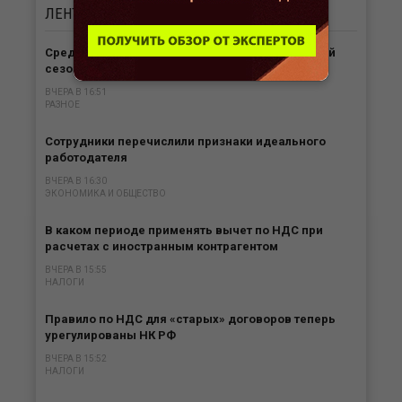
ЛЕНТА
НОВОСТЕЙ
Средняя цена проживания в отелях в бархатный
сезон снизилась
ВЧЕРА В 16:51
РАЗНОЕ
Сотрудники перечислили признаки идеального
работодателя
ВЧЕРА В 16:30
ЭКОНОМИКА И ОБЩЕСТВО
В каком периоде применять вычет по НДС при
расчетах с иностранным контрагентом
ВЧЕРА В 15:55
НАЛОГИ
Правило по НДС для «старых» договоров теперь
урегулированы НК РФ
ВЧЕРА В 15:52
НАЛОГИ