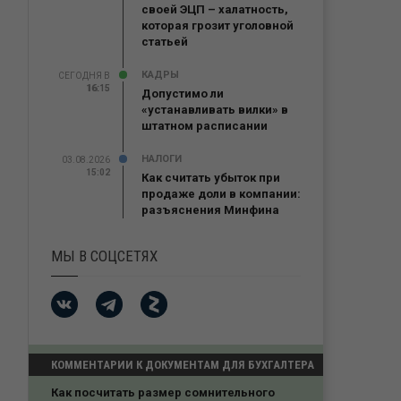
своей ЭЦП – халатность,
которая грозит уголовной
статьей
КАДРЫ
СЕГОДНЯ В
16:15
16:15
Допустимо ли
«устанавливать вилки» в
штатном расписании
НАЛОГИ
03.08.2026
15:02
Как считать убыток при
продаже доли в компании:
разъяснения Минфина
МЫ В СОЦСЕТЯХ
КОММЕНТАРИИ К ДОКУМЕНТАМ ДЛЯ БУХГАЛТЕРА
Как посчитать размер сомнительного