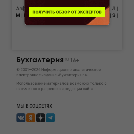
Алфавит: |
А
|
Б
|
В
|
Г
|
Д
|
Е
|
Ж
|
З
|
И
|
К
|
Л
|
М
|
Н
|
О
|
П
|
Р
|
С
|
Т
|
У
|
Ф
|
Х
|
Ц
|
Ч
|
Ш
|
Э
|
Ю
|
Бухгалтерия
ru
16+
©
2001—
2026
Информационно-аналитическое
электронное издание «Бухгалтерия.ru»
Использование материалов возможно только с
письменного разрешения
редакции сайта
МЫ В СОЦСЕТЯХ