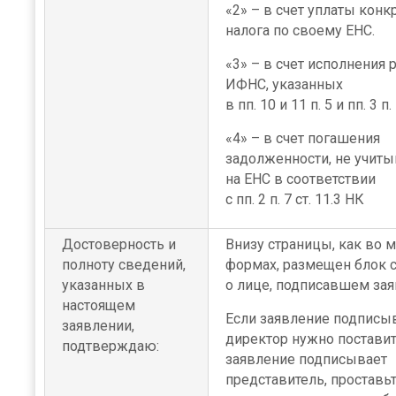
«2» – в счет уплаты конк
налога по своему ЕНС.
«3» – в счет исполнения
ИФНС, указанных
в пп. 10 и 11 п. 5 и пп. 3 п.
«4» – в счет погашения
задолженности, не учит
на ЕНС в соответствии
с пп. 2 п. 7 ст. 11.3 НК
Достоверность и
Внизу страницы, как во 
полноту сведений,
формах, размещен блок 
указанных в
о лице, подписавшем зая
настоящем
Если заявление подписы
заявлении,
директор нужно поставить
подтверждаю:
заявление подписывает
представитель, проставьт