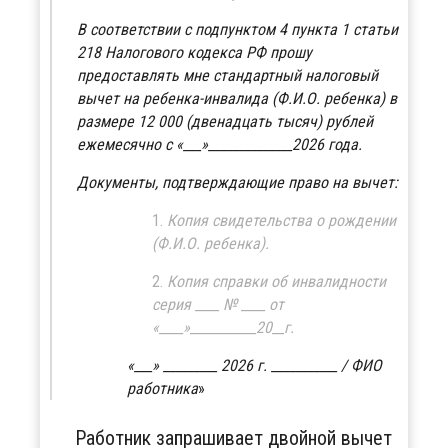
В соответствии с подпунктом 4 пункта 1 статьи
218 Налогового кодекса РФ прошу
предоставлять мне стандартный налоговый
вычет на ребенка-инвалида (Ф.И.О. ребенка) в
размере 12 000 (двенадцать тысяч) рублей
ежемесячно с «___»______________2026 года.
Документы, подтверждающие право на вычет:
Копия свидетельства о рождении
(Ф.И.О. ребенка).
Копия справки об инвалидности
серия ____ № ____ от
«____»___________20__г.
«___» _________ 2026 г. ___________ / ФИО
работника
Работник запрашивает двойной вычет