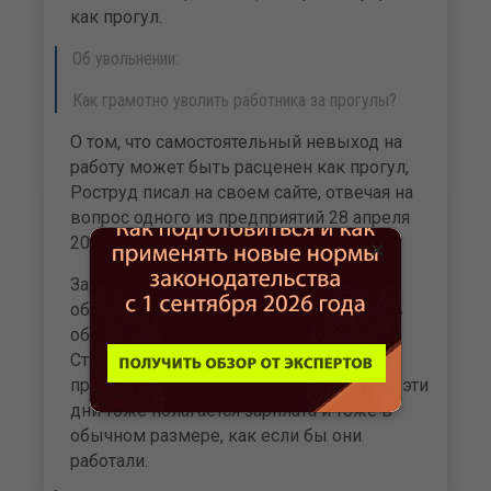
как прогул.
Об увольнении:
Как грамотно уволить работника за прогулы?
О том, что самостоятельный невыход на
работу может быть расценен как прогул,
Роструд писал на своем сайте, отвечая на
вопрос одного из предприятий 28 апреля
2021 года.
×
За работу с 4 по 7 мая 2021 организация
обязана начислить работника зарплату в
обычном, не в повышенном размере.
Статья 153 ТК РФ к работе в эти дни не
применяется. Тем, кто будет отдыхать в эти
дни тоже полагается зарплата и тоже в
обычном размере, как если бы они
работали.