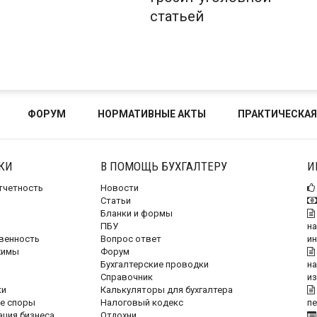
статьей
ФОРУМ
НОРМАТИВНЫЕ АКТЫ
ПРАКТИЧЕСКАЯ
КИ
В ПОМОЩЬ БУХГАЛТЕРУ
И
отчетность
Новости
Статьи
Бланки и формы
ПБУ
на
венность
Вопрос ответ
и
жимы
Форум
Бухгалтерские проводки
на
Справочник
и
ки
Калькуляторы для бухгалтера
е споры
Налоговый кодекс
п
ация бизнеса
Отдохни