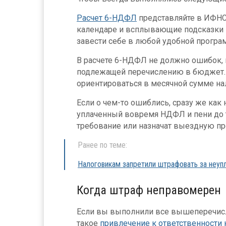
Расчет 6-НДФЛ
представляйте в ИФНС 
календаре и всплывающие подсказки –
завести себе в любой удобной програ
В расчете 6-НДФЛ не должно ошибок,
подлежащей перечислению в бюджет. 
ориентироваться в месячной сумме нал
Если о чем-то ошиблись, сразу же как
уплаченный вовремя НДФЛ и пени до 
требование или назначат выездную п
Ранее по теме:
Налоговикам запретили штрафовать за неуп
Когда штраф неправомерен
Если вы выполнили все вышеперечисл
такое
привлечение к ответственности