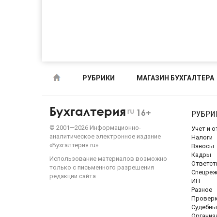
РУБРИКИ
МАГАЗИН БУХГАЛТЕРА
Бухгалтерия
ru
16+
РУБРИ
©
2001—
2026
Информационно-
Учет и 
аналитическое электронное издание
Налоги
«Бухгалтерия.ru»
Взносы
Кадры
Использование материалов возможно
Ответст
только с письменного разрешения
Спецре
редакции сайта
ИП
Разное
Провер
Судебны
Организ