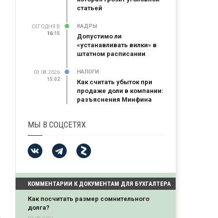
статьей
КАДРЫ
СЕГОДНЯ В
16:15
16:15
Допустимо ли
«устанавливать вилки» в
штатном расписании
НАЛОГИ
03.08.2026
15:02
Как считать убыток при
продаже доли в компании:
разъяснения Минфина
МЫ В СОЦСЕТЯХ
КОММЕНТАРИИ К ДОКУМЕНТАМ ДЛЯ БУХГАЛТЕРА
Как посчитать размер сомнительного
долга?