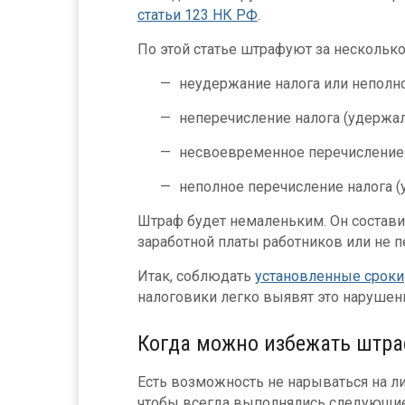
статьи 123 НК РФ
.
По этой статье штрафуют за нескольк
неудержание налога или неполно
неперечисление налога (удержали
несвоевременное перечисление н
неполное перечисление налога (
Штраф будет немаленьким. Он состави
заработной платы работников или не 
Итак, соблюдать
установленные сроки
налоговики легко выявят это нарушен
Когда можно избежать штр
Есть возможность не нарываться на ли
чтобы всегда выполнялись следующие