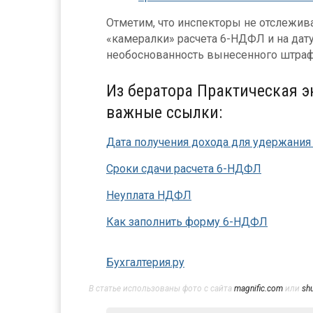
Отметим, что инспекторы не отслежи
«камералки» расчета 6-НДФЛ и на дату
необоснованность вынесенного штраф
Из бератора Практическая 
важные ссылки:
Дата получения дохода для удержани
Сроки сдачи расчета 6-НДФЛ
Неуплата НДФЛ
Как заполнить форму 6-НДФЛ
Бухгалтерия.ру
В статье использованы фото с сайта
magnific.com
или
sh