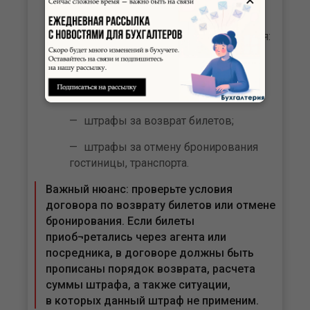
возникнуть расходы, которые
впоследствии можно
учесть как убытки
компании. К таковым, например, относятся:
оформление виз, добровольного
медицинского страхования
для работников;
штрафы за возврат билетов;
штрафы за отмену бронирования
гостиницы, транспорта.
Важный нюанс: проверьте условия
договора по возврату билетов или отмене
бронирования. Если билеты
приоб¬ретались через агента или
посредника, в договоре должны быть
прописаны порядок возврата, расчета
суммы штрафа, а также ситуации,
в которых данный штраф не применим.