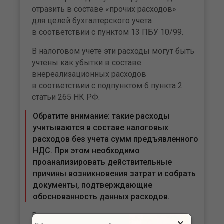
отразить в составе «прочих расходов»
для целей бухгалтерского учета
в соответствии с пунктом 13 ПБУ 10/99.
В налоговом учете эти расходы могут быть
учтены как убытки в составе
внереализационных расходов
в соответствии с подпунктом 6 пункта 2
статьи 265 НК РФ.
Обратите внимание: такие расходы
учитываются в составе налоговых
расходов без учета сумм предъявленного
НДС. При этом необходимо
проанализировать действительные
причины возникновения затрат и собрать
документы, подтверждающие
обоснованность данных расходов.
В случае отмены командировки могут
×