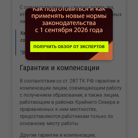
С совместителями не следует путать тех,
×
кто совмещает профессии, и привлеченных
лиц.
Как составить трудовой договор с
совместителем
Читайте далее
Гарантии и компенсации
В соответствии со ст. 287 ТК РФ гарантии и
компенсации лицам, совмещающим работу
с получением образования, а также лицам,
работающим в районах Крайнего Севера и
приравненных к ним местностях,
предоставляются работникам только по
основному месту работы.
Другие гарантии и компенсации,