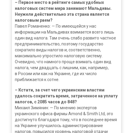
– Первое место в рейтинге самых удобных
налоговых систем мира занимают Мальдивы.
Неужели действительно эта страна является
налоговым раем?
Павел Романенко: — По имеющейся у нас
информации на Мальдивах взимается всего лишь
один вид налога. Там очень слабо развито частное
предпринимательство, поэтому государство
сократило виды налогов и, соответственно,
максимально упростило налоговую систему.
Очевидно, что намного проще взимать один вид
налога, чем двадцать с лишним, как, например,
в России или как на Украине, где их число
приближается к сотне.
– Кстати, за счет чего украинским властям
удалось сократить время, затраченное на уплату
налогов, с 2085 часов до 848?
Михаил Зимянин: — По мнению экспертов
украинского офиса фирмы Amond & Smith Ltd, это
достигнуто благодаря тому, что в последнее время
на Украине улучшилось администрирование
налогов, повысился уровень налоговой отдачи