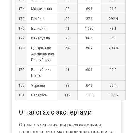
174
Мавритания
38
696
98.7
175
Гамбия
50
376
292.4
176
Боливия
41
1080
78.1
177
Венесуэла
70
864
56.6
178
Центрально-
54
504
203,8
Африканская
Республика
179
Республика
61
606
65.5
Конго
180
Украина
99
848
58.4
181
Беларусь
112
1188
117.5
О налогах с экспертами
О том, с чем связаны расхождения в
налоговых системах различных стран и как