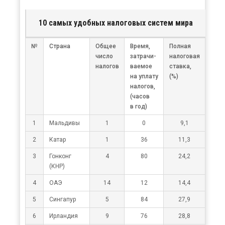
10 самых удобных налоговых систем мира
×
№
Страна
Общее
Время,
Полная
число
затрачи-
налоговая
налогов
ваемое
ставка,
на уплату
(%)
налогов,
(часов
в год)
1
Мальдивы
1
0
9,1
2
Катар
1
36
11,3
3
Гонконг
4
80
24,2
(КНР)
4
ОАЭ
14
12
14,4
5
Сингапур
5
84
27,9
6
Ирландия
9
76
28,8