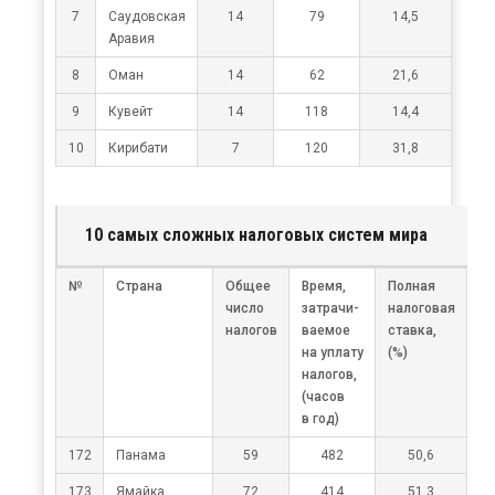
7
Саудовская
14
79
14,5
Аравия
8
Оман
14
62
21,6
9
Кувейт
14
118
14,4
10
Кирибати
7
120
31,8
10 самых сложных налоговых систем мира
№
Страна
Общее
Время,
Полная
число
затрачи-
налоговая
налогов
ваемое
ставка,
на уплату
(%)
налогов,
(часов
в год)
172
Панама
59
482
50,6
173
Ямайка
72
414
51,3