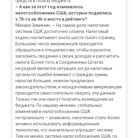
средств в пользу бюджета.
– А как за этот год изменилось
налогообложение США, которые поднялись
с 76-го на 46-е место в рейтинге?
Михаил Зимянин: — На самом деле налоговая
система США достаточно сложна. Налоговый
кодекс насчитывает около шести тысяч страниц.
Большому числу американцев приходится
обращаться к специалистам, чтобы корректно
заполнить сведения о своих доходах и рассчитать
налоги. Более того, в Соединенных Штатах
не редкой является ситуация, когда налоговые
органы по ошибке взимают с граждан суммы
налогов большие, нежели предписано
законодательством, и незадачливым американцам
приходится самостоятельно сверять эти данные.
Только так они смогут получить возмещение из
бюджета. По нашему мнению, глобальных
изменений в налогообложении США
не произошло — возможно, население стало более
активно использовать информационные
технологии, что значительно упрощает систему.
Тем не менее, система налогообложения США, по