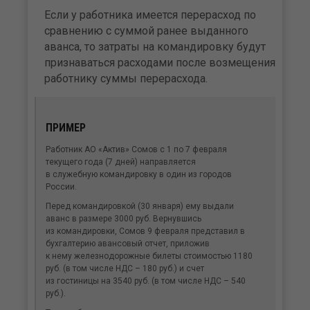
Если у работника имеется перерасход по
сравнению с суммой ранее выданного
аванса, то затраты на командировку будут
признаваться расходами после возмещения
работнику суммы перерасхода.
ПРИМЕР
Работник АО «Актив» Сомов с 1 по 7 февраля
текущего года (7 дней) направляется
в служебную командировку в один из городов
России.
Перед командировкой (30 января) ему выдали
аванс в размере 3000 руб. Вернувшись
из командировки, Сомов 9 февраля представил в
бухгалтерию авансовый отчет, приложив
к нему железнодорожные билеты стоимостью 1180
руб. (в том числе НДС – 180 руб.) и счет
из гостиницы на 3540 руб. (в том числе НДС – 540
руб.).