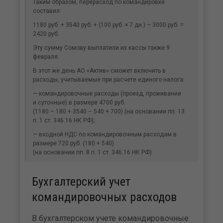
Таким образом, перерасход по командировке
составил:
1180 руб. + 3540 руб. + (100 руб. × 7 дн.) – 3000 руб. =
2420 руб.
Эту сумму Сомову выплатили из кассы также 9
февраля.
В этот же день АО «Актив» сможет включить в
расходы, учитываемые при расчете единого налога:
— командировочные расходы (проезд, проживание
и суточные) в размере 4700 руб.
(1180 – 180 + 3540 – 540 + 700) (на основании пп. 13
п. 1 ст. 346.16 НК РФ);
— входной НДС по командировочным расходам в
размере 720 руб. (180 + 540)
(на основании пп. 8 п. 1 ст. 346.16 НК РФ).
Бухгалтерский учет
командировочных расходов
В бухгалтерском учете командировочные