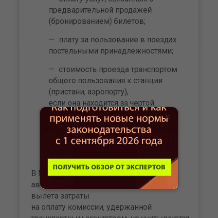
предварительной продажей
(бронированием) билетов;
плату за пользование в поездах
постельными принадлежностями;
стоимость проезда транспортом
общего пользования к станции
(пристани, аэропорту),
если она находится за чертой
населенного пункта;
×
сумму страховых платежей по
обязательному страхованию
пассажиров на транспорте.
В Минфине полагают, что при сдаче
авиабилета по причине переноса даты
вылета затраты
на оплату комиссии, удержанной