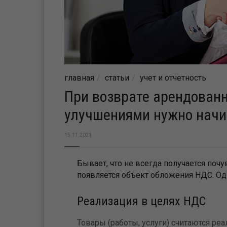
главная
статьи
учет и отчетность
При возврате арендован
улучшениями нужно нач
15.11.2021
Бывает, что не всегда получается почу
появляется объект обложения НДС. Оди
Реализация в целях НДС
Товары (работы, услуги) считаются ре