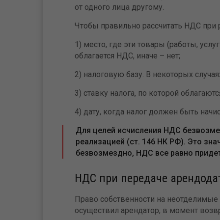
от одного лица другому.
Чтобы правильно рассчитать НДС при 
1) место, где эти товары (работы, услу
облагается НДС, иначе – нет;
2) налоговую базу. В некоторых случа
3) ставку налога, по которой облагают
4) дату, когда налог должен быть начи
Для целей исчисления НДС безвозмез
реализацией (ст. 146 НК РФ). Это зна
безвозмездно, НДС все равно придет
НДС при передаче арендода
Право собственности на неотделимые
осуществил арендатор, в момент возв