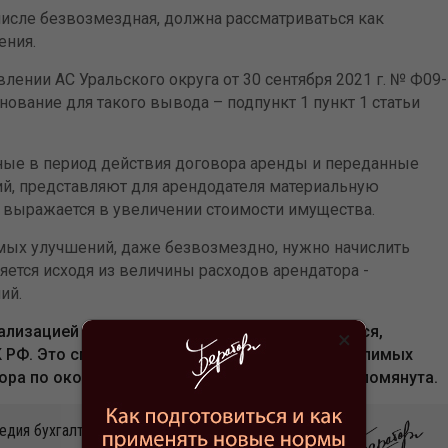
числе безвозмездная, должна рассматриваться как
ения.
лении АС Уральского округа от 30 сентября 2021 г. № Ф09-
нование для такого вывода – подпункт 1 пункт 1 статьи
ые в период действия договора аренды и переданные
й, представляют для арендодателя материальную
н выражается в увеличении стоимости имущества.
мых улучшений, даже безвозмездно, нужно начислить
яется исходя из величины расходов арендатора -
ий.
ализацией и, следовательно, НДС не облагаются,
×
НК РФ. Это список закрытый, и передача неотделимых
ра по окончании договора аренды в нем не упомянута.
едия бухгалтера»