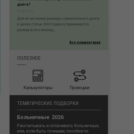
процессуального порядка
02.08.2026
‹
›
Пропуск трехмесячного срока на судебное
Previous
Next
обжалование (без уважительных причин)
является основ...
Все комментарии
ПОЛЕЗНОЕ
Калькуляторы
Проводки
ТЕМАТИЧЕСКИЕ ПОДБОРКИ
Больничные 2026
Рассчитывать и оплачивать больничные,
или, если быть точными, пособия по