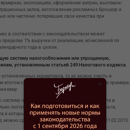
, ярмарках, экспозициях, оформление витрин, выставок-
страционных залов, изготовление рекламных брошюр и
тью или частично потерявших свои качества при
нес в соответствии с законодательством может
в пределах 1% выручки от реализации, исчисленной по
алендарного года в целом.
щую систему налогообложения или упрощенную,
илам, установленным статьей 249 Налогового кодекса.
 установленных нормативов, то их можно учесть в
 итогом с начала года увеличится. Посмотрим на примере,
×
рекламу.
 систему налогообложения, то для расчета лимита в
ько поступившие средства за отгрузки, но и деньги,
та и которые уменьшают эту выручку на сумму
 можно сделать из письма Минфина России от 11.02.2015
Замена календарных лет ра
периода для назначения и 