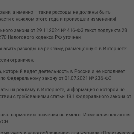
овии, а именно – такие расходы не должны быть
части с началом этого года и произошли изменения!
льного закона от 29.11.2024 № 416-ФЗ текст подпункта 28
и 270 Налогового кодекса РФ уточнен.
изнавать расходы на рекламу, размещенную в Интернете:
ссии ограничен;
, который ведет деятельность в России и не исполняет
 по Федеральному закону от 01.07.2021 № 236-ФЗ.
аты на рекламу в Интернете, информация о которой не
твии с требованиями статьи 18.1 Федерального закона от
нные нормативы значения не имеют. Изменения касаются
УСН.
скому учету и налогообложению для журнала «Практическая