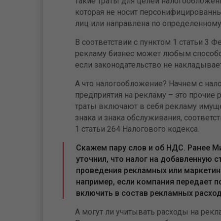
такие траты для целей налогообложен
которая не носит персонифицированны
лиц или направлена по определенном
В соответствии с пунктом 1 статьи 3 Ф
рекламу бизнес может любым способо
если законодательство не накладывае
А что налогообложение? Начнем с нало
предприятия на рекламу – это прочие 
траты включают в себя рекламу имущес
знака и знака обслуживания, соответ
1 статьи 264 Налогового кодекса.
Скажем пару слов и об НДС. Ранее Ми
уточнил, что налог на добавленную 
проведения рекламных или маркетинг
например, если компания передает п
включить в состав рекламных расход
А могут ли учитывать расходы на рекл