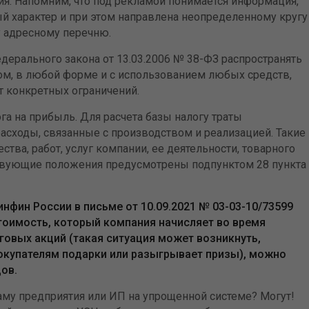
ия. Напомним, что под рекламой понимается информация,
й характер и при этом направлена неопределенному кругу
у адресному перечню.
едерального закона от 13.03.2006 № 38-ФЗ распространять
м, в любой форме и с использованием любых средств,
т конкретных ограничений.
га на прибыль. Для расчета базы налогу траты
расходы, связанные с производством и реализацией. Такие
тва, работ, услуг компании, ее деятельности, товарного
ствующие положения предусмотрены подпунктом 28 пункта
нфин России в письме от 10.09.2021 № 03-03-10/73599
стоимость, который компания начисляет во время
овых акций (такая ситуация может возникнуть,
окупателям подарки или разыгрывает призы), можно
ов.
аму предприятия или ИП на упрощенной системе? Могут!