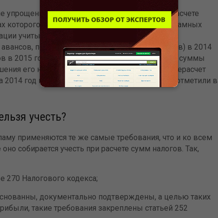
пособия по временной
е упрощенную систему налогообложения, при расчете
нетрудоспособности
ах которого можно учесть отдельные виды рекламных
08.08.2026
изации учитывают суммы авансов, полученные от
Страхователи не позднее 3 рабо
 авансов, полученных от покупателей (заказчиков) в 2014
дня получения данных о закрыти
ов в 2015 году должен быть равен 1 проценту от суммы
электронного листка нетруд...
шения его на сумму возвращенного аванса). Перерасчет
2014 год в данном случае не производится», – отметили в
льзя учесть?
ламу применяются те же самые требования, что и ко всем
оно собирается учесть при расчете сумм налогов. Так,
е 270 Налогового кодекса;
снованны, документально подтверждены, а целью таких
рибыли, такие требования закреплены статьей 252