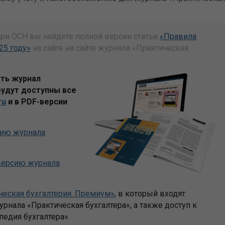
при ОСН вы найдете полной версии статьи
«Правила
25 году»
на сайте на сайте журнала «Практическая
ать журнал
будут доступны все
ru
и в PDF-версии
сию журнала
 версию журнала
ическая бухгалтерия. Премиум»
, в который входят
урнала «Практическая бухгалтера», а также доступ к
едия бухгалтера».