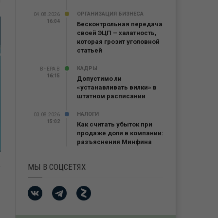
ОРГАНИЗАЦИЯ БИЗНЕСА
04.08.2026
16:04
Бесконтрольная передача
своей ЭЦП – халатность,
которая грозит уголовной
статьей
КАДРЫ
ВЧЕРА В
16:15
16:15
Допустимо ли
«устанавливать вилки» в
штатном расписании
НАЛОГИ
03.08.2026
15:02
Как считать убыток при
продаже доли в компании:
разъяснения Минфина
МЫ В СОЦСЕТЯХ