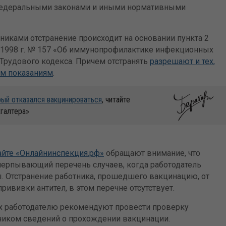
 федеральными законами и иными нормативными
никами отстранение происходит на основании пункта 2
09.1998 г. № 157 «Об иммунопрофилактике инфекционных
6 Трудового кодекса. Причем отстранять
разрешают и тех,
им показаниям
.
рый отказался вакцинироваться
, читайте
хгалтера»
айте «Онлайнинспекция.рф»
обращают внимание, что
ерпывающий перечень случаев, когда работодатель
ы. Отстранение работника, прошедшего вакцинацию, от
прививки антител, в этом перечне отсутствует.
ах работодателю рекомендуют провести проверку
ником сведений о прохождении вакцинации.