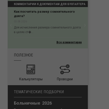
КОММЕНТАРИИ К ДОКУМЕНТАМ ДЛЯ БУХГАЛТЕРА
ельного
Проигрыш в кассации из-за нарушения
процессуального порядка
‹
›
02.08.2026
Previous
Next
льного долга
Пропуск трехмесячного срока на судебное
обжалование &#...
Все комментарии
ПОЛЕЗНОЕ
Калькуляторы
Проводки
ТЕМАТИЧЕСКИЕ ПОДБОРКИ
Больничные 2026