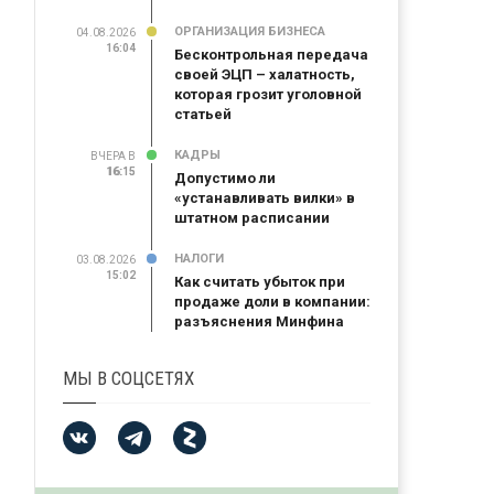
ОРГАНИЗАЦИЯ БИЗНЕСА
04.08.2026
16:04
Бесконтрольная передача
своей ЭЦП – халатность,
которая грозит уголовной
статьей
КАДРЫ
ВЧЕРА В
16:15
16:15
Допустимо ли
«устанавливать вилки» в
штатном расписании
НАЛОГИ
03.08.2026
15:02
Как считать убыток при
продаже доли в компании:
разъяснения Минфина
МЫ В СОЦСЕТЯХ