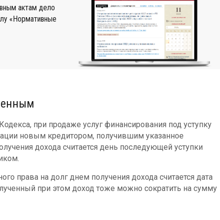
вным актам дело
алу «Нормативные
ученным
 Кодекса, при продаже услуг финансирования под уступку
изации новым кредитором, получившим указанное
получения дохода считается день последующей уступки
иком.
ого права на долг днем получения дохода считается дата
лученный при этом доход тоже можно сократить на сумму
×