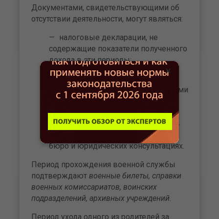
Документами, свидетельствующими об
отсутствии деятельности, могут являться:
налоговые декларации, не
содержащие показатели полученного
дохода в эти периоды;
×
справки о доходах по форме 2-
НДФЛ, представляемые налоговыми
агентами о доходах, в частности,
адвокатов, осуществляющих
профессиональную деятельность в
коллегиях адвокатов, адвокатских
бюро и юридических консультациях.
Период прохождения военной службы
подтверждают
военные билеты, справки
военных комиссариатов, воинских
подразделений, архивных учреждений.
Период ухода одного из родителей за