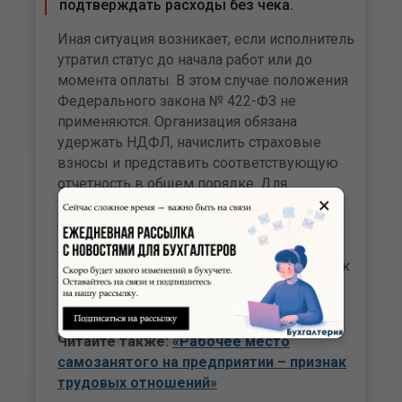
подтверждать расходы без чека.
Иная ситуация возникает, если исполнитель
утратил статус до начала работ или до
момента оплаты. В этом случае положения
Федерального закона № 422-ФЗ не
применяются. Организация обязана
удержать НДФЛ, начислить страховые
взносы и представить соответствующую
отчетность в общем порядке. Для
×
подтверждения расходов используется
стандартный комплект документов по
гражданско-правовому договору: сам
контракт, акт и платежные документы. Чек
НПД в такой ситуации исполнитель не
может сформировать.
Читайте также:
«Рабочее место
самозанятого на предприятии – признак
трудовых отношений»