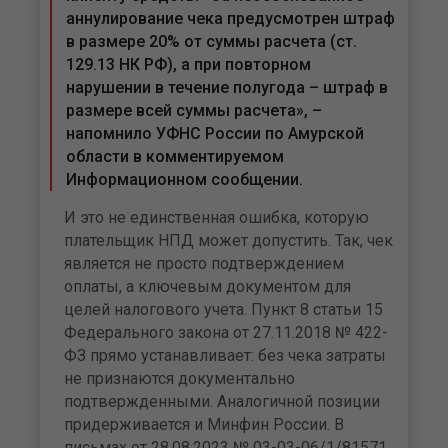
аннулирование чека предусмотрен штраф
в размере 20% от суммы расчета (ст.
129.13 НК РФ), а при повторном
нарушении в течение полугода – штраф в
размере всей суммы расчета», –
напомнило УФНС России по Амурской
области в комментируемом
Информационном сообщении.
И это не единственная ошибка, которую
плательщик НПД может допустить. Так, чек
является не просто подтверждением
оплаты, а ключевым документом для
целей налогового учета. Пункт 8 статьи 15
Федерального закона от 27.11.2018 № 422-
ФЗ прямо устанавливает: без чека затраты
не признаются документально
подтвержденными. Аналогичной позиции
придерживается и Минфин России. В
письмах от 28.08.2023 № 03-03-06/1/81571