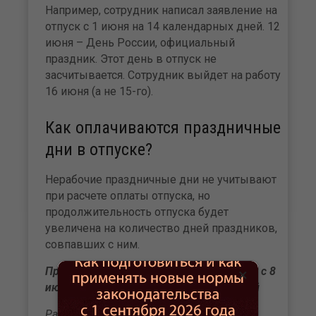
Например, сотрудник написал заявление на
отпуск с 1 июня на 14 календарных дней. 12
июня – День России, официальный
праздник. Этот день в отпуск не
засчитывается. Сотрудник выйдет на работу
16 июня (а не 15-го).
Как оплачиваются праздничные
дни в отпуске?
Нерабочие праздничные дни не учитывают
при расчете оплаты отпуска, но
продолжительность отпуска будет
увеличена на количество дней праздников,
совпавших с ним.
Пример. Оформляем отпуска работнику с 8
×
июня 2026 года на 14 календарных дней
Работника написал заявление: «Прошу