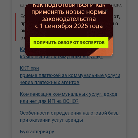
для вас это просто единая услуга по аренде.
×
Если хотите упростить документооборот,
проще договориться с арендодателем о
включении всех платежей в общую
стоимость аренды.
Как ИП-арендодателю учитывать
компенсацию коммунальных услуг
ККТ при
приеме платежей за коммунальные услуги
через платежных агентов
Компенсация коммунальных услуг: доход
или нет для ИП на ОСНО?
Особенности определения налоговой базы
при оказании услуг аренды
Бухгалтерия.ру