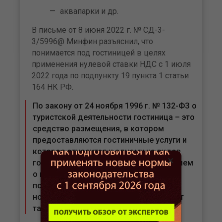
аквапарки и др.
В письме от 8 июня 2022 г. № СД-3-
3/5996@ Минфин разъяснил, что
понимается под гостиницей в целях
применения нулевой ставки НДС с 1 июля
2022 года по подпункту 19 пункта 1 статьи
164 НК РФ.
По закону от 24 ноября 1996 г. № 132-ФЗ о
туристской деятельности гостиница – это
средство размещения, в котором
предоставляются гостиничные услуги и
которое относится к одному из видов
×
гостиниц, предусмотренных положением
о классификации гостиниц (утв.
постановлением Правительства от 18
ноября 2020 г. № 1860). В нем упомянут
такой вид гостиниц, как пансионат.