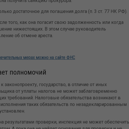
на получить санкцию прокурора.
лько достаточное для погашения долга (п. 3 ст. 77 НК РФ).
ле того, как она погасит свою задолженность или когда
ение нижестоящих. В этом случае руководитель
ление об отмене ареста.
печительных мерах можно на сайте ФНС
тает полномочий
к законопроекту, государство, в отличие от иных
ельщика от уплаты налогов не может заблаговременно
их требований. Налоговые обязательства возникают в
я исполнения таких обязательств по незадекларированным
установлен.
на результатами проверки, инспекция не может обеспечит
ом. А пока она не найдет основания для проверки и не