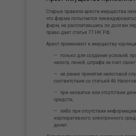
Старые правила ареста имущества нал
что фирма попытается ликвидироватьс
фирм, не расплатившись по долгам п
право дает статья 77 НК РФ.
Арест применяют к имуществу юрлица
только для создания условий, п
налога, пеней, штрафа за счет свое
не ранее принятия налоговой сл
соответствии со статьей 46 Налогов
при нехватке или отсутствии де
средств;
либо при отсутствии информации
корпоративного электронного сред
денег.