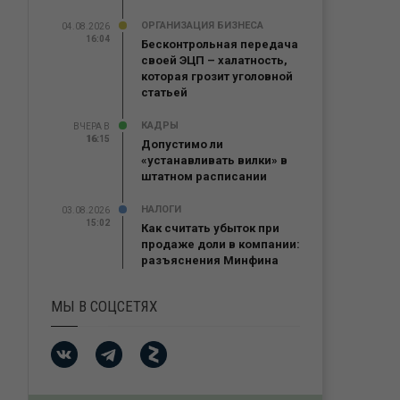
ОРГАНИЗАЦИЯ БИЗНЕСА
04.08.2026
16:04
Бесконтрольная передача
своей ЭЦП – халатность,
которая грозит уголовной
статьей
КАДРЫ
ВЧЕРА В
16:15
16:15
Допустимо ли
«устанавливать вилки» в
штатном расписании
НАЛОГИ
03.08.2026
15:02
Как считать убыток при
продаже доли в компании:
разъяснения Минфина
МЫ В СОЦСЕТЯХ