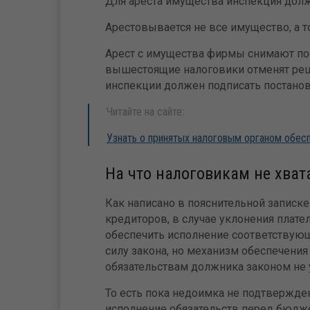
Для ареста имущества инспекция долж
Арестовывается не все имущество, а то
Арест с имущества фирмы снимают пос
вышестоящие налоговики отменят реш
инспекции должен подписать постанов
Читайте на сайте:
Узнать о принятых налоговым органом обес
На что налоговикам не хва
Как написано в пояснительной записке 
кредиторов, в случае уклонения плат
обеспечить исполнение соответствующ
силу закона, но механизм обеспечени
обязательствам должника законом не 
То есть пока недоимка не подтвержде
исполнение обязательств перед бюджет