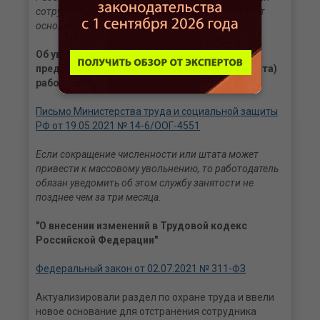
сотрудником организации только в свободное от
основной работы время.
Об уведомлении службы занятости о
предстоящем сокращении численности (штата)
работников ИП
Письмо Министерства труда и социальной защиты
РФ от 19.05.2021 № 14-6/ООГ-4551
Если сокращение численности или штата может
привести к массовому увольнению, то работодатель
обязан уведомить об этом службу занятости не
позднее чем за три месяца.
"О внесении изменений в Трудовой кодекс
Российской Федерации"
Федеральный закон от 02.07.2021 № 311-ФЗ
Актуализировали раздел по охране труда и ввели
новое основание для отстранения сотрудника