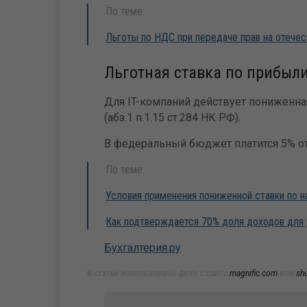
По теме:
Льготы по НДС при передаче прав на отече
Льготная ставка по прибыли
Для IT-компаний действует пониженна
(абз.1 п.1.15 ст.284 НК РФ).
В федеральный бюджет платится 5% от
По теме:
Условия применения пониженной ставки по н
Как подтверждается 70% доля доходов для
Бухгалтерия.ру
В статье использованы фото с сайта
magnific.com
или
sh