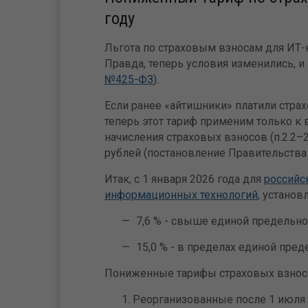
году
Льгота по страховым взносам для ИТ-к
Правда, теперь условия изменились, и 
№425-ФЗ
).
Если ранее «айтишники» платили страх
теперь этот тариф применим только к 
начисления страховых взносов (п.2.2–2 
рублей (постановление Правительства 
Итак, с 1 января 2026 года для
российс
информационных технологий
, устано
7,6 % - свыше единой предельн
15,0 % - в пределах единой пре
Пониженные тарифы страховых взно
Реорганизованные после 1 июля 2