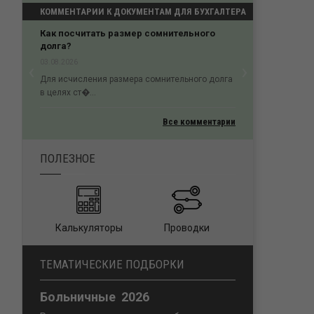
КОММЕНТАРИИ К ДОКУМЕНТАМ ДЛЯ БУХГАЛТЕРА
Как посчитать размер сомнительного
Проигрыш в кассации 
долга?
процессуального поря
‹
›
03.08.2026
02.08.2026
Previous
Next
Для исчисления размера сомнительного долга
Пропуск трехмесячного ср
в целях ст�...
обжалование &#...
Все комментарии
ПОЛЕЗНОЕ
Калькуляторы
Проводки
ТЕМАТИЧЕСКИЕ ПОДБОРКИ
Больничные 2026