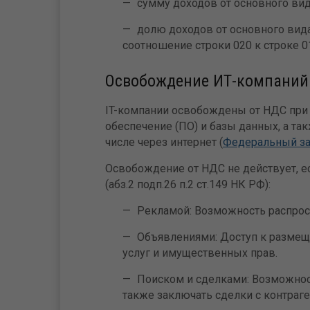
сумму доходов от основного вид
долю доходов от основного вида
соотношение строки 020 к строке 01
Освобождение ИТ-компаний
IT-компании освобождены от НДС при
обеспечение (ПО) и базы данных, а та
числе через интернет (
Федеральный за
Освобождение от НДС не действует, е
(абз.2 подп.26 п.2 ст.149 НК РФ):
Рекламой: Возможность распро
Объявлениями: Доступ к размещ
услуг и имущественных прав.
Поиском и сделками: Возможност
также заключать сделки с контраге