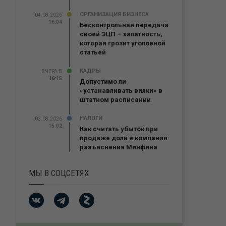
ОРГАНИЗАЦИЯ БИЗНЕСА
04.08.2026
16:04
Бесконтрольная передача
своей ЭЦП – халатность,
которая грозит уголовной
статьей
КАДРЫ
ВЧЕРА В
16:15
16:15
Допустимо ли
«устанавливать вилки» в
штатном расписании
НАЛОГИ
03.08.2026
15:02
Как считать убыток при
продаже доли в компании:
разъяснения Минфина
МЫ В СОЦСЕТЯХ