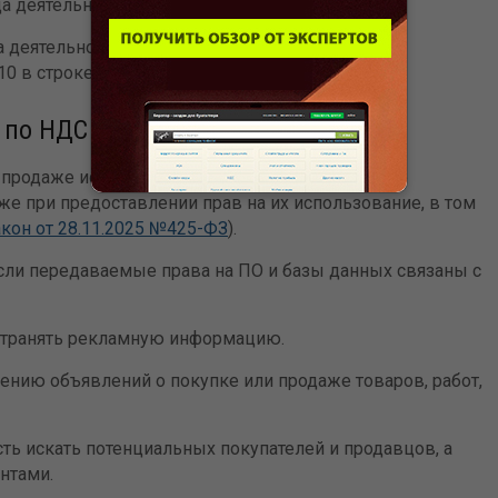
а деятельности в строке 020;
 деятельности, которая будет определяться как
0 в строке 030.
 по НДС
 продаже исключительных прав на программное
кже при предоставлении прав на их использование, в том
кон от 28.11.2025 №425-ФЗ
).
сли передаваемые права на ПО и базы данных связаны с
странять рекламную информацию.
ению объявлений о покупке или продаже товаров, работ,
ь искать потенциальных покупателей и продавцов, а
нтами.