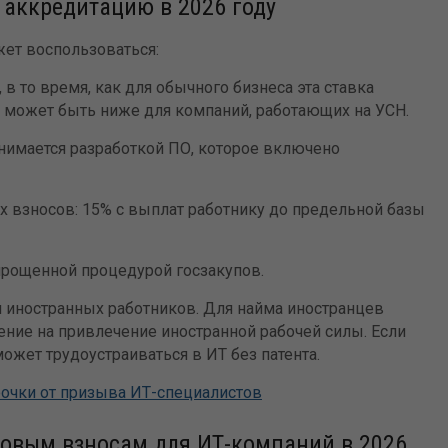
 аккредитацию в 2026 году
жет воспользоваться:
 в то время, как для обычного бизнеса эта ставка
а может быть ниже для компаний, работающих на УСН.
нимается разработкой ПО, которое включено
взносов: 15% с выплат работнику до предельной базы
прощенной процедурой госзакупов.
иностранных работников. Для найма иностранцев
ение на привлечение иностранной рабочей силы. Если
может трудоустраиваться в ИТ без патента.
очки от призыва ИТ-специалистов
овым взносам для ИТ-компаний в 2026