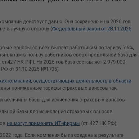
омпаний действует давно. Она сохранено и на 2026 год.
не в лучшую сторону (
Федеральный закон от 28.11.2025
овые взносы со всех выплат работникам по тарифу 7,6%,
выплатам в пользу работников сверх предельной база для
ст.427 НК РФ). На 2026 год база составляет 2 979 000
РФ от 31.10.2025 №1705).
ких компаний, осуществляющих деятельность в области
влены пониженные тарифы страховых взносов так:
ой величины базы для исчисления страховых взносов
дельной базы для исчисления страховых взносов.
сов
не могут применять ИТ-фирмы
(ст. 427 НК РФ):
022 года. Если компания была создана в результате