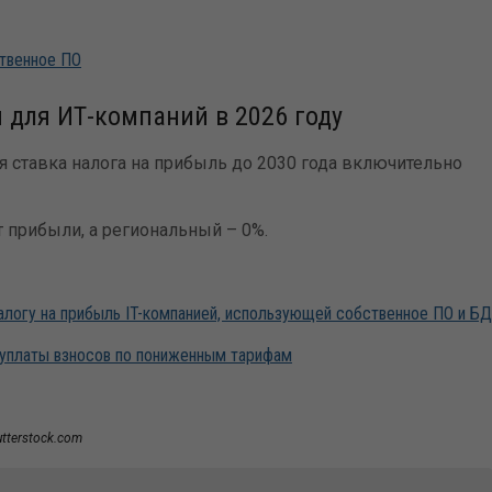
ственное ПО
 для ИТ-компаний в 2026 году
я ставка налога на прибыль до 2030 года включительно
 прибыли, а региональный – 0%.
алогу на прибыль IT-компанией, использующей собственное ПО и БД
 уплаты взносов по пониженным тарифам
utterstock.com