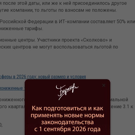
 после этой даты, или же к ней присоединилось другое
угие компании, то льготы по взносам не положены.
я Российской Федерации в ИТ-компании составляет 50% или
ониженные тарифы.
ионные центры. Участники проекта «Сколково» и
ских центров не могут воспользоваться льготой по
феры в 2026 году: новый размер и условия
×
пониженные тарифы страховых взносов
ониженного тарифа нужно ежеквартально. Специальной
дого квартала в налоговую сдается РСВ с Приложение 3.1 к
;