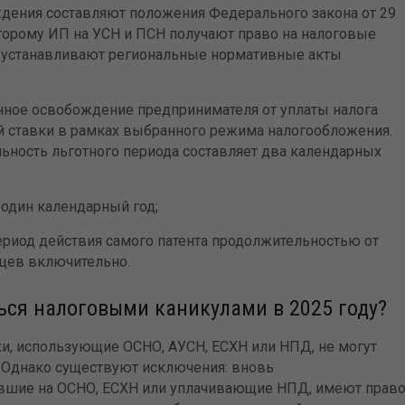
дения составляют положения Федерального закона от 29
оторому ИП на УСН и ПСН получают право на налоговые
ы устанавливают региональные нормативные акты
ное освобождение предпринимателя от уплаты налога
й ставки в рамках выбранного режима налогообложения.
ность льготного периода составляет два календарных
один календарный год;
ериод действия самого патента продолжительностью от
яцев включительно.
ься налоговыми каникулами в 2025 году?
ки, использующие ОСНО, АУСН, ЕСХН или НПД, не могут
 Однако существуют исключения: вновь
авшие на ОСНО, ЕСХН или уплачивающие НПД, имеют прав