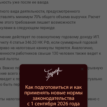
ность уже после ее ввода.
отного вида деятельности, предусмотренного
ставлять минимум 70% общего объема выручки. Расчет
ие этого требования лишает возможности
кулами в следующем периоде.
ичение действует по совокупному годовому доходу ИП.
пункту 4 статьи 346.20 НК РФ, если суммарный годовой
раво на налоговые каникулы теряется. Аналогично,
енности работников свыше 130 человек также ведет к
ной льготы.
. Важно подчеркнуть, что ИП обязан вести непрерывную
×
ение всего периода налоговых каникул. Даже
едет к потере права на льготу. Это особенно актуально
жно быть перерыва между несколькими подряд
ты налогов, ведет к пересчету налогов ретроактивно с