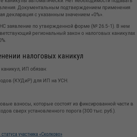
е каникулы автоматически. Нет необходимости подавать
явления. Документальным подтверждением применения
ная декларация с указанным значением «0%».
С заявление по утвержденной форме (№ 26.5-1). В нем
тветствующий региональный закон о налоговых каникулах
0%.
енении налоговых каникул
каникул, ИП обязан:
ходов (КУДиР) для ИП на УСН.
ховые взносы, которые состоят из фиксированной части в
дов сверх установленного порога (300 тыс. руб.).
статуса участника «Сколково»