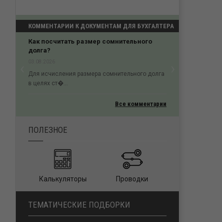
КОММЕНТАРИИ К ДОКУМЕНТАМ ДЛЯ БУХГАЛТЕРА
ного
Проигрыш в кассации из-за нарушения
процессуального порядка
‹
›
02.08.2026
Previous
Next
ого долга
Пропуск трехмесячного срока на судебное
обжалование &#...
Все комментарии
ПОЛЕЗНОЕ
Калькуляторы
Проводки
ТЕМАТИЧЕСКИЕ ПОДБОРКИ