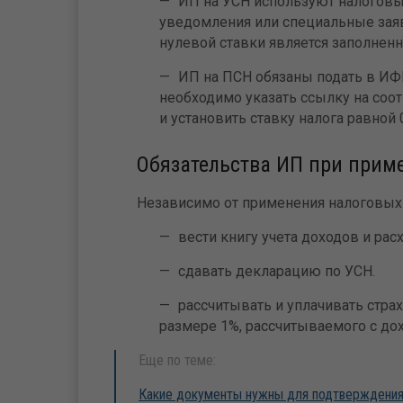
ИП на УСН используют налоговы
уведомления или специальные за
нулевой ставки является заполнен
ИП на ПСН обязаны подать в ИФН
необходимо указать ссылку на соо
и установить ставку налога равной 
Обязательства ИП при прим
Независимо от применения налоговых 
вести книгу учета доходов и рас
сдавать декларацию по УСН.
рассчитывать и уплачивать стра
размере 1%, рассчитываемого с дохо
Еще по теме:
Какие документы нужны для подтверждения 