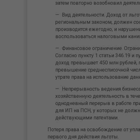
затем повторно возобновил деятель
Вид деятельности. Доход от льг
региональным законом, должен со
производится ежегодно, и нарушен
воспользоваться налоговыми кани
Финансовое ограничение. Огран
Согласно пункту 1 статьи 346.19 и 
доход превышает 450 млн рублей, п
превышение среднесписочной числ
утрате права на использование дан
Непрерывность ведения бизнеса
хозяйственную деятельность в теч
однодневный перерыв в работе прив
для ИП на ПСН, у которых не дол
действующими патентами.
Потеря права на освобождение от упла
первого дня действия льготы.