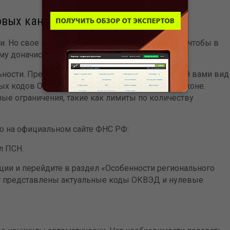
вых каникул для ИП в 2025 году
. Но свое право на каникулы нужно проверять, чтобы в
Как посчитать размер сомнитель
долга?
му доначислений.
03.08.2026
ьности. Прежде всего, убедитесь, что выбранный вами вид
Для исчисления размера сомнительн
ых кодов ОКВЭД, указанных в региональном законе.
в целях ст�...
ые ограничения, такие как лимиты по количеству
 на официальном сайте ФНС РФ:
л ПСН.
ции и перейдите в раздел «Особенности регионального
ут представлены актуальные коды ОКВЭД и нулевые