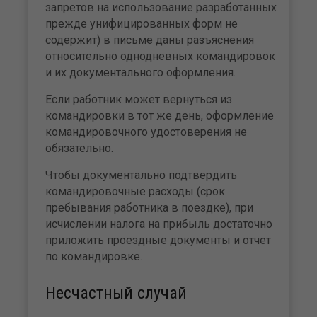
запре­тов на использование разрабо­танных
прежде унифицирован­ных форм не
содержит) в письме даны разъяснения
относительно однодневных командировок
и их документального оформления.
Если работник может вер­нуться из
командировки в тот же день, оформление
командиро­вочного удостоверения не
обяза­тельно.
Чтобы документально под­твердить
командировочные рас­ходы (срок
пребывания работни­ка в поездке), при
исчислении налога на прибыль достаточно
приложить проездные докумен­ты и отчет
по командировке.
Несчастный случай