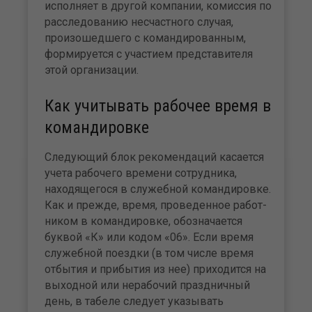
исполняет в другой компании, комиссия по
расследованию не­счастного случая,
произошедше­го с командированным,
форми­руется с участием представителя
этой организации.
Как учитывать рабочее время в
командировке
Следующий блок рекомендаций касается
учета рабочего времени сотрудника,
находящегося в слу­жебной командировке.
Как и пре­жде, время, проведенное работ­
ником в командировке, обознача­ется
буквой «К» или кодом «06». Если время
служебной поездки (в том числе время
отбытия и при­бытия из нее) приходится на
выходной или нерабочий празд­ничный
день, в табеле следует указывать