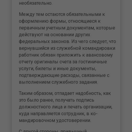
необязательно.
Между тем остаются обяза­тельными к
оформлению фор­мы, относящиеся к
первичным учетным документам, которые
действуют на основании других
федеральных законов. Из чего следует, что
вернувшийся из слу­жебной командировки
работник обязан приложить к авансовому
отчету оригиналы счета за гос­тиничные
услуги, билеты и иные документы,
подтверждающие расходы, связанные с
выполне­нием служебного задания.
Таким образом, отпадает на­добность, как
это было ранее, по­лучать подпись
должностного лица и печать организации,
куда направляется сотрудник, в ко­
мандировочном удостоверении.
С другой стороны, привыч­ный