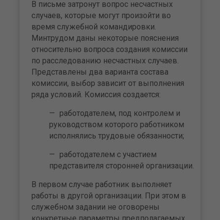
В письме затронут вопрос несчас­тных
случаев, которые могут произойти во
время служебной командировки.
Минтрудом даны некоторые пояснения
относи­тельно вопроса создания комис­сии
по расследованию несчаст­ных случаев.
Представлены два варианта состава
комиссии, вы­бор зависит от выполнения
ряда условий. Комиссия создается:
работодателем, под контролем и
руководством которого ра­ботником
исполнялись трудо­вые обязанности;
работодателем с участием
представителя сторонней ор­ганизации.
В первом случае работник вы­полняет
работы в другой органи­зации. При этом в
служебном за­дании не оговорены
конкретные параметры предполагаемых