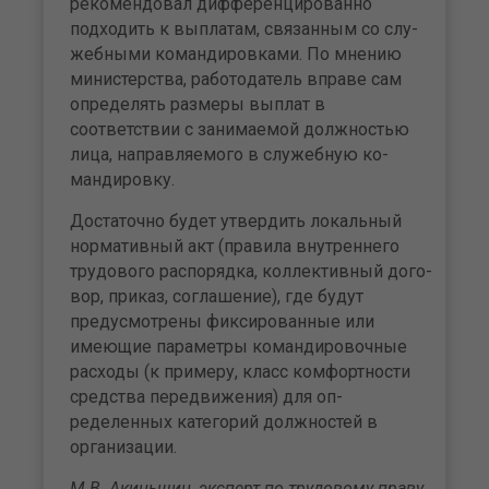
рекомендовал дифференцированно
подходить к выплатам, связанным со слу­
жебными командировками. По мнению
министерства, работо­датель вправе сам
определять размеры выплат в
соответствии с занимаемой должностью
лица, направляемого в служебную ко­
мандировку.
Достаточно будет утвердить локальный
нормативный акт (правила внутреннего
трудового распорядка, коллективный дого­
вор, приказ, соглашение), где бу­дут
предусмотрены фиксиро­ванные или
имеющие парамет­ры командировочные
расходы (к примеру, класс комфортности
средства передвижения) для оп­
ределенных категорий должнос­тей в
организации.
М.В. Акиньшин, эксперт по трудовому праву