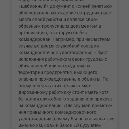
«шаблонный» документ с «синей печатью»
обосновывал нахождение сотрудника вне
мес­та своей работы и являлся свое­
образным пропускным докумен­том в
организацию, в которую он был
командирован. Например, при несчастном
случае во время служебной поездки
командиро­вочное удостоверение – факт
ис­полнения работником своих трудовых
обязанностей или на­хождения на
территории пред­приятия, имеющего
опасные производственные объекты. По­
этому теперь в этих целях коман­
дированному работнику стоит иметь хотя
бы копии служебного задания или приказа
на коман­дирование. Для случаев примене­
ния привычного командировочного
удостоверения (почему бы не пользоваться
именно им, но­вый Закон «О бухучете»