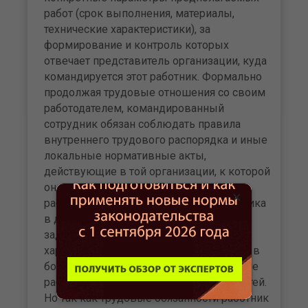
ра­бот (срок выполнения, материа­лы,
технические характеристи­ки), за
формирование и контроль которых
отвечает представитель организации, куда
командирует­ся этот работник. Формально
продолжая трудовые отношения со своим
работодателем, коман­дированный
сотрудник обязан соблюдать правила
внутреннего трудового распорядка и иные
локальные нормативные акты,
действующие в той организации, к которой
он прикомандирован. Во втором случае
×
работода­тель, направляя своего работни­ка
в другую организацию, дает служебное
задание, имеющее конкретные
характеристики и параметры. Значит, он в
боль­шей мере ответствен за испол­нение
работником своих трудо­вых обязанностей.
Но так как трудовые обязанности работник