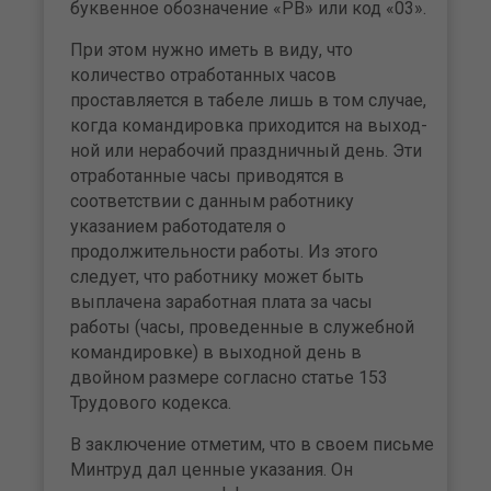
буквенное обозначе­ние «РВ» или код «03».
При этом нужно иметь в виду, что
количество отработанных часов
проставляется в табеле лишь в том случае,
когда коман­дировка приходится на выход­
ной или нерабочий праздничный день. Эти
отработанные часы приводятся в
соответствии с дан­ным работнику
указанием рабо­тодателя о
продолжительности работы. Из этого
следует, что ра­ботнику может быть
выплачена заработная плата за часы
работы (часы, проведенные в служебной
командировке) в выходной день в
двойном размере согласно ста­тье 153
Трудового кодекса.
В заключение отметим, что в своем письме
Минтруд дал цен­ные указания. Он