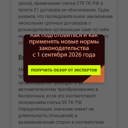
срока), применение статьи 279 ТК РФ и
пункта 31 договора не обоснованно. Суды
указали, что последовательное заключение
нескольких срочных договоров с
руководителем организации само по себе
не преобразует их в бессрочные, если это
×
соответствует части 2 статьи 59 ТК РФ.
Вывод
Многократное заключение срочных
трудовых договоров с руководителем
организации не приводит к их
автоматическому преобразованию в
бессрочные, если это соответствует
положениям статьи 59 ТК РФ.
Определяющее значение имеет не
длительность отношений, а
волеизъявление сторон и соответствие