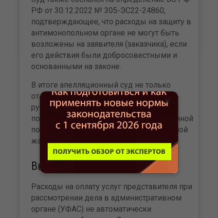
РФ от 30.12.2022 № 305-ЭС22-24860,
подтверждающее, что расходы на защиту в
антимонопольном органе не могут быть
возложены на заявителя (заказчика), если
его действия были добросовестными и
основанными на законе.
В итоге апелляционный суд не только
отказал обществу во взыскании 90 000
×
рублей, но и взыскал с него в пользу
поликлиники 3 000 рублей государственной
пошлины за рассмотрение апелляционной
жалобы.
Выводы
Расходы на оплату услуг представителя при
рассмотрении дела в административном
органе (УФАС) не автоматически