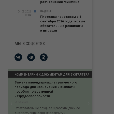
разъяснения Минфина
КАДРЫ
04.08.2026
13:02
Платежки приставам с 1
сентября 2026 года: новые
обязательные реквизиты
и штрафы
МЫ В СОЦСЕТЯХ
КОММЕНТАРИИ К ДОКУМЕНТАМ ДЛЯ БУХГАЛТЕРА
Замена календарных лет расчетного
УСН и продажа ква
периода для назначения и выплаты
04.08.2026
пособия по временной
АС Восточно-Сибирског
нетрудоспособности
постановлении от 21.0
‹
›
08.08.2026
13058/2025 согласился 
Previous
Next
Страхователи не позднее 3 рабочих дней со
дня получения данных о закрытии