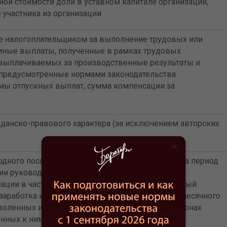
ой стоимости доли в уставном капитале организации,
участника из организации
е налогоплательщиком за выполнение трудовых или
 иные выплаты, полученные в рамках трудовых
выплачиваемых за производственные результаты и
 предусмотренные нормами законодательства
мы отпускных выплат, сумма компенсации за
данско-правового характера (за исключением авторских
×
ного пособия, среднего месячного заработка на период
ии руководителю, заместителям руководителя и
изации в части, превышающей в целом трехкратный
заработка или шестикратный размер среднего месячного
уволенных из организаций, расположенных в районах
нных к ним местностях