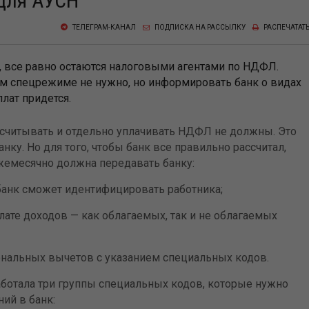
 для АУСН
ТЕЛЕГРАМ-КАНАЛ
ПОДПИСКА НА РАССЫЛКУ
РАСПЕЧАТАТ
, все равно остаются налоговыми агентами по НДФЛ.
м спецрежиме не нужно, но информировать банк о видах
лат придется.
считывать и отдельно уплачивать НДФЛ не должны. Это
ку. Но для того, чтобы банк все правильно рассчитал,
ежемесячно должна передавать банку:
банк сможет идентифицировать работника;
те доходов — как облагаемых, так и не облагаемых
нальных вычетов с указанием специальных кодов.
ботала три группы специальных кодов, которые нужно
ий в банк: