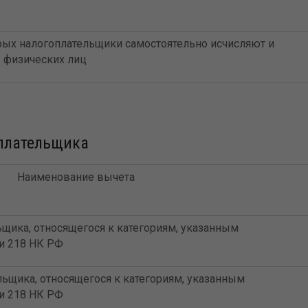
рых налогоплательщики самостоятельно исчисляют и
 физических лиц
плательщика
Наименование вычета
ьщика, относящегося к категориям, указанным
ьи 218 НК РФ
льщика, относящегося к категориям, указанным
ьи 218 НК РФ