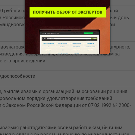
 рублей за каждый день нахождения в служебной
 Российской Федерации и 2 500 рублей за каждый день
мандировке за пределами территории Российской
вознаграждения), выплачиваемое автору литературного,
зведения, изобретения, а также его наследникам за
е его произведений
удоспособности
, выплачиваемые организацией на основании решения
бровольном порядке удовлетворения требований
и с Законом Российской Федерации от 07.02.1992 № 2300-
ываемая работодателями своим работникам, бывшим
мся в связи с выходом на пенсию по инвалидности или