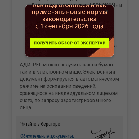
Допустимые варианты: «МУЖСКОЙ» и
×
«ЖЕНСКИЙ».
дату регистрации гражданина в
системе индивидуального
(персонифицированного) учета в
формате «ДД наименование месяца
ГГГГ».
АДИ-РЕГ можно получить как на бумаге,
так и в электронном виде. Электронный
документ формируется в автоматическом
режиме на основании сведений,
хранящихся на индивидуальном лицевом
счете, по запросу зарегистрированного
лица.
Читайте в бераторе
Обязательные документы,