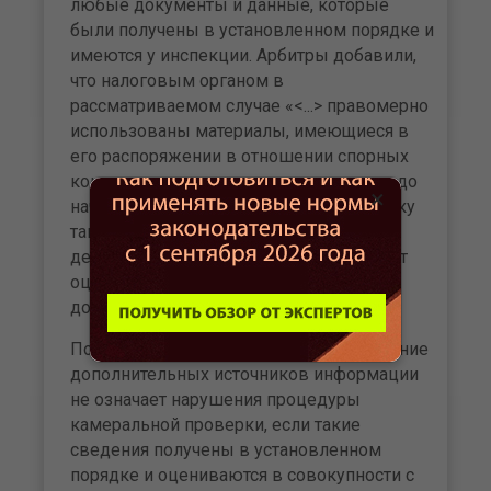
любые документы и данные, которые
были получены в установленном порядке и
имеются у инспекции. Арбитры добавили,
что налоговым органом в
рассматриваемом случае «<...> правомерно
использованы материалы, имеющиеся в
его распоряжении в отношении спорных
контрагентов, в том числе полученные до
×
начала проверяемого периода, поскольку
такие сведения характеризуют
деятельность указанных лиц и подлежат
оценке в совокупности с иными
доказательствами».
Позиция суда: само по себе использование
дополнительных источников информации
не означает нарушения процедуры
камеральной проверки, если такие
сведения получены в установленном
порядке и оцениваются в совокупности с