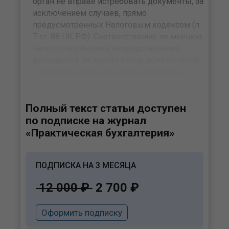
орган не вправе истребовать документы, за
исключением случаев, прямо
предусмотренных Налоговым кодексом (п.
7 ст. 88 НК РФ). Соответственно, по мнению
налогоплательщика, непредставление
документов не может влечь доначисления
и налоговый орган вышел за пределы
полномочий.
Полный текст статьи доступен
по подписке на журнал
«Практическая бухгалтерия»
ПОДПИСКА НА 3 МЕСЯЦА
12 000 ₽
2 700 ₽
Оформить подписку