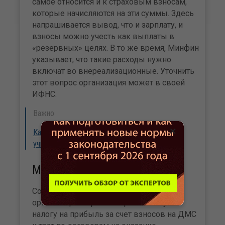
самое относится и к страховым взносам,
которые начисляются на эти суммы. Здесь
напрашивается вывод, что и зарплату, и
взносы можно учесть как выплаты в
«резервных» целях. В то же время, Минфин
указывает, что такие расходы нужно
включат во внереализационные. Уточнить
этот вопрос организация может в своей
ИФНС.
Важно
×
Какие "коронавирусные" субсидии нужно
учитывать в доходах?
Медобслуживание
Согласно пункту 16 статьи 255 НК РФ,
организация вправе сократить базу по
налогу на прибыль за счет взносов на ДМС