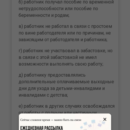
б) работник получал пособие по временной
нетрудоспособности или пособие по
беременности и родам;
в) работник не работал в связи с простоем
по вине работодателя или по причинам, не
зависящим от работодателя и работника;
г) работник не участвовал в забастовке, но
в связи с этой забастовкой не имел
возможности выполнять свою работу;
д) работнику предоставлялись
дополнительные оплачиваемые выходные
дни для ухода за детьми-инвалидами и
инвалидами с детства;
е) работник в других случаях освобождался
от работы с полным или частичным
×
сохранением заработной платы или без
оплаты в соответствии с