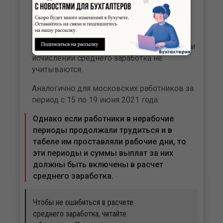
законодательством.
Поэтому в соответствии с подпунктом «е»
нерабочие дни с 4 по 7 мая 2021 года и
начисленные за данный период суммы при
исчислении среднего заработка не
учитываются.
Аналогично для московских работников за
период с 15 по 19 июня 2021 года.
Однако если работники в нерабочие
периоды продолжали трудиться и в
табеле им проставляли рабочие дни, то
эти периоды и суммы выплат за них
должны быть включены в расчет
среднего заработка.
Чтобы не ошибиться в расчете
среднего заработка, читайте