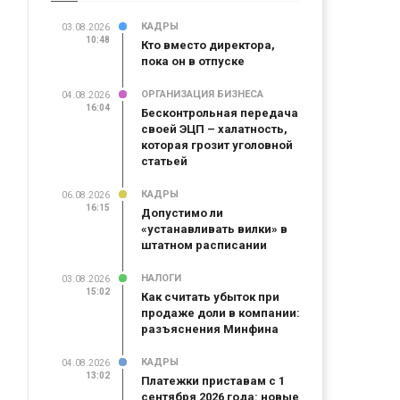
КАДРЫ
03.08.2026
10:48
Кто вместо директора,
пока он в отпуске
ОРГАНИЗАЦИЯ БИЗНЕСА
04.08.2026
16:04
Бесконтрольная передача
своей ЭЦП – халатность,
которая грозит уголовной
статьей
КАДРЫ
06.08.2026
16:15
Допустимо ли
«устанавливать вилки» в
штатном расписании
НАЛОГИ
03.08.2026
15:02
Как считать убыток при
продаже доли в компании:
разъяснения Минфина
КАДРЫ
04.08.2026
13:02
Платежки приставам с 1
сентября 2026 года: новые