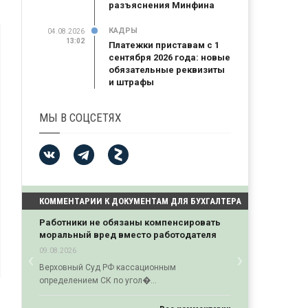
разъяснения Минфина
КАДРЫ
04.08.2026
13:02
Платежки приставам с 1
сентября 2026 года: новые
обязательные реквизиты
и штрафы
МЫ В СОЦСЕТЯХ
КОММЕНТАРИИ К ДОКУМЕНТАМ ДЛЯ БУХГАЛТЕРА
Работники не обязаны компенсировать
моральный вред вместо работодателя
‹
›
09.08.2026
Previous
Next
Верховный Суд РФ кассационным
определением СК по угол�...