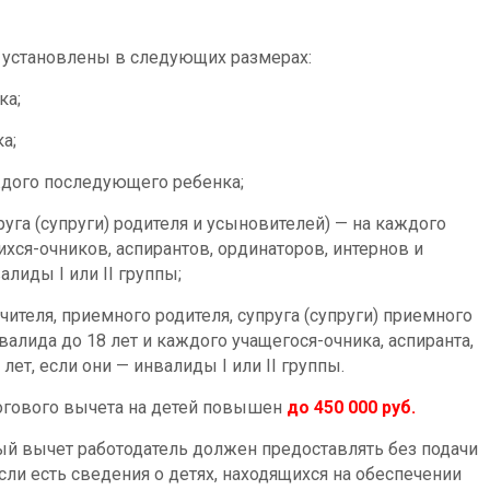
 установлены в следующих размерах:
ка;
а;
аждого последующего ребенка;
пруга (супруги) родителя и усыновителей) — на каждого
ихся-очников, аспирантов, ординаторов, интернов и
алиды I или II группы;
ечителя, приемного родителя, супруга (супруги) приемного
валида до 18 лет и каждого учащегося-очника, аспиранта,
 лет, если они — инвалиды I или II группы.
огового вычета на детей повышен
до 450 000 руб.
й вычет работодатель должен предоставлять без подачи
сли есть сведения о детях, находящихся на обеспечении