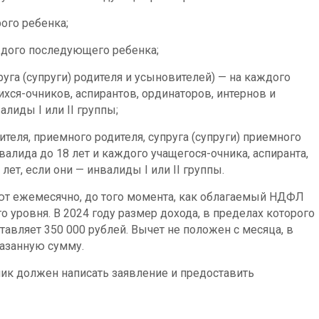
рого ребенка;
аждого последующего ребенка;
пруга (супруги) родителя и усыновителей) — на каждого
ихся-очников, аспирантов, ординаторов, интернов и
алиды I или II группы;
чителя, приемного родителя, супруга (супруги) приемного
валида до 18 лет и каждого учащегося-очника, аспиранта,
 лет, если они — инвалиды I или II группы.
т ежемесячно, до того момента, как облагаемый НДФЛ
о уровня. В 2024 году размер дохода, в пределах которого
тавляет 350 000 рублей. Вычет не положен с месяца, в
азанную сумму.
ник должен написать заявление и предоставить