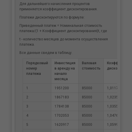
Для дальнейшего начисления процентов
применяется коэффициент дисконтирования.
Платежи дисконтируются по формуле:
Приведенный платеж = Номинальная стоимость
платежа/(1 + Коэффициент дисконтирования)t, где
t - количество месяцев до момента осуществления
платежа.
Все данные сведем в таблицу.
Порядковый
Инвестиция
Валовая
Коэффициент
номер
в аренду на
стоимость
дисконтирова
платежа
начало
месяца
1
1951200
85000
1,0117
2
1867183
85000
1,0235
3
1784138
85000
1,0355
4
1702053
85000
1,0476
5
1620917
85000
1,0599