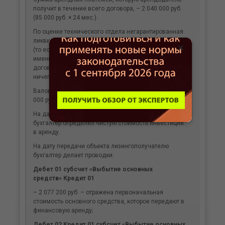
получит в течение всего договора, – 2 040 000 руб.
(85 000 руб. × 24 мес.).
По оценке технического отдела негарантированная
ликвидационная стоимость объекта – 240 000 руб.
×
(то есть через два года имущество будет стоить
именно эту сумму (без учета НДС). Согласно
договору, платежей по гарантии выкупа нет, поэтому
ничего вычитать не нужно.
Валовая стоимость инвестиции в аренду – 2 280
000 руб. (85 000 руб. × 24 мес. + 240 000 руб.).
На дату передачи имущества в финансовую аренду
бухгалтер определил чистую стоимость инвестиции
в аренду.
На дату передачи объекта лизингополучателю
бухгалтер делает проводки:
Дебет 01 субсчет «Выбытие основных
средств» Кредит 01
– 2 077 200 руб. – отражена первоначальная
стоимость основного средства, которое передают в
финансовую аренду;
Дебет 02 Кредит 01 субсчет «Выбытие основных