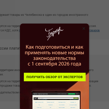
ружает товары из Челябинска в один из городов иностранного
ятся на территории России, местом их реализации является Россия.
×
тся НДС, хотя
при соблюдении определенных условий экспорт товаров
сии платить не придется.
рритории иностранного государства. Не вывозя эти товары за его
ме.
ятся на территории иностранного государства, местом их реализации
т продажи товаров по российским законам НДС платить не нужно.
одательством государства, на территории которого произошла