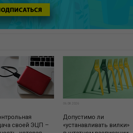
06.08.2026
онтрольная
Допустимо ли
дача своей ЭЦП –
«устанавливать вилки»
ность, которая
в штатном расписании