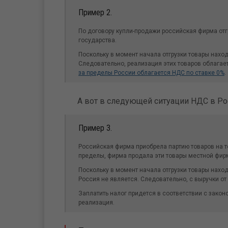
Пример 2.
По договору купли-продажи российская фирма отг
государства.
Поскольку в момент начала отгрузки товары наход
Следовательно, реализация этих товаров облагае
за пределы России облагается НДС по ставке 0%
.
А вот в следующей ситуации НДС в Рос
Пример 3.
Российская фирма приобрела партию товаров на те
пределы, фирма продала эти товары местной фир
Поскольку в момент начала отгрузки товары наход
Россия не является. Следовательно, с выручки о
Заплатить налог придется в соответствии с закон
реализация.