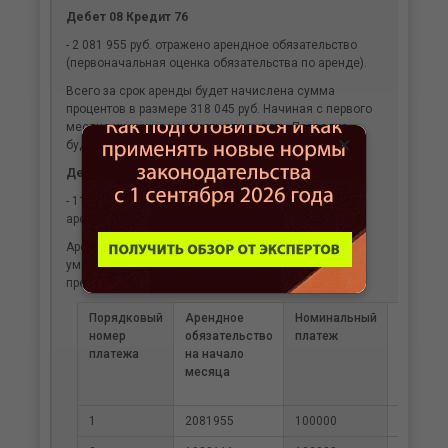
Дебет 08 Кредит 76
- 2 081 955 руб. отражено арендное обязательство
(первоначальная оценка обязательства по аренде).
Всего за срок аренды будет начислена сумма
процентов в размере 318 045 руб. Начиная с первого
месяца их нужно начинать списывать. Проводка
×
будет такая:
Дебет 91 Кредит 76
- 1156 руб.- списаны проценты за первый месяц
аренды.
Арендное обязательство будет ежемесячно
уменьшаться. Чтобы проследить, каким образом,
преобразуем таблицу:
Порядковый
Арендное
Номинальный
Процен
номер
обязательство
платеж
платежа
на начало
месяца
1
2081955
100000
1156