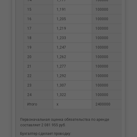
15
1,191
100000
8398
16
1,205
100000
8301
17
1,219
100000
8205
18
1,233
100000
8110
19
1,247
100000
8017
20
1,262
100000
7924
21
1,277
100000
7832
22
1,292
100000
7742
23
1,307
100000
7652
24
1,322
100000
7564
Итого
х
2400000
2081
Первоначальная оценка обязательства по аренде
составляет 2 081 955 руб.
Бухгалтер сделает проводку: