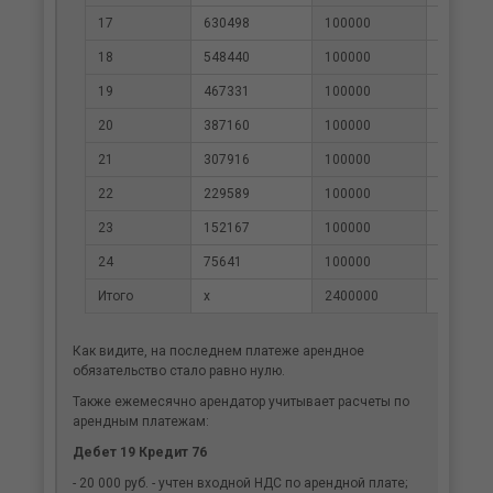
17
630498
100000
17942
18
548440
100000
18891
19
467331
100000
19829
20
387160
100000
20756
21
307916
100000
21673
22
229589
100000
22579
23
152167
100000
23474
24
75641
100000
24359
Итого
х
2400000
318045
Как видите, на последнем платеже арендное
обязательство стало равно нулю.
Также ежемесячно арендатор учитывает расчеты по
арендным платежам:
Дебет 19 Кредит 76
- 20 000 руб. - учтен входной НДС по арендной плате;