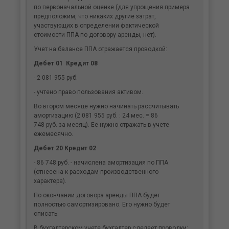
по первоначальной оценке (для упрощения примера
предположим, что никаких другие затрат,
участвующих в определении фактической
стоимости ППА по договору аренды, нет).
Учет на балансе ППА отражается проводкой:
Дебет 01 Кредит 08
- 2 081 955 руб.
- учтено право пользования активом.
Во втором месяце нужно начинать рассчитывать
амортизацию (2 081 955 руб. : 24 мес. = 86
748 руб. за месяц). Ее нужно отражать в учете
ежемесячно.
Дебет 20 Кредит 02
- 86 748 руб. - начислена амортизация по ППА
(отнесена к расходам производственного
характера).
По окончании договора аренды ППА будет
полностью самортизировано. Его нужно будет
списать.
В бухгалтерском учете бухгалтер сделает проводки: