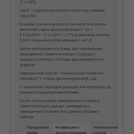
1) х 100%,
где R – годовая процентная ставка под заемные
средства.
В нашем случае в результате расчета получилась
месячная ставка дисконтирования = ((1 +
0,15)0,0833 – 1) х 100% = 1,17% (показатель степени
0,0833 получился путем деления 1 на 12).
Далее используем эту ставку для определения
приведенной стоимости каждого будущего
арендного платежа. Платежи дисконтируются по
формуле:
Приведенный платеж = Номинальная стоимость
платежа/(1 + Ставка дисконтирования)t, где
t - количество периодов (месяцев или кварталов) до
момента осуществления платежа.
После этого находим приведенную стоимость
обязательства по аренде, суммируя все
приведенные платежи. Все данные сведем в
таблицу.
Порядковый
Коэффициент
Номинальный
Прив
номер
дисконтирования
платеж
плат