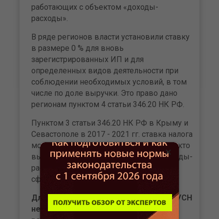
работающих с объектом «доходы-
расходы».
В ряде регионов власти установили ставку
в размере 0 % для вновь
зарегистрированных ИП и для
определенных видов деятельности при
соблюдении необходимых условий, в том
числе по доле выручки. Это право дано
регионам пунктом 4 статьи 346.20 НК РФ.
Пунктом 3 статьи 346.20 НК РФ в Крыму и
Севастополе в 2017 - 2021 гг. ставка налога
может быть уменьшена до 3 % для тех, кто
×
выбрал объект налогообложения «доходы-
расходы» и работает в определенных
сферах.
Для применения пониженных ставок УСН
не достаточно просто работать в