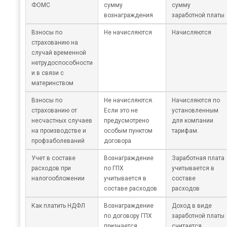
ФОМС
сумму
сумму
вознаграждения
заработной платы
Взносы по
Не начисляются
Начисляются
страхованию на
случай временной
нетрудоспособности
и в связи с
материнством
Взносы по
Не начисляются.
Начисляются по
страхованию от
Если это не
установленным
несчастных случаев
предусмотрено
для компании
на производстве и
особым пунктом
тарифам.
профзаболеваний
договора
Учет в составе
Вознаграждение
Заработная плата
расходов при
по ГПХ
учитывается в
налогообложении
учитывается в
составе
составе расходов
расходов
Как платить НДФЛ
Вознаграждение
Доход в виде
по договору ГПХ
заработной платы
признается
считается