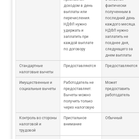
доходом в день
фактически
выплаты или
полученным в
перечисления.
последний день
НДФЛ нужно
каждого месяца.
удержать и
НДФЛ нужно
заплатить при
заплатить не
каждой выплате
позднее дня,
по договору
следующего за
днем выплаты
Стандартные
Предоставляются
Предоставляются
налоговые вычеты
Имущественные и
Работодатель не
Может
социальные вычеты
предоставляет.
предоставить
Вычеты можно
работодатель
получить только
через налоговую
Контроль во стороны
Пристальное
Обычный
налоговой и
внимание
трудовой