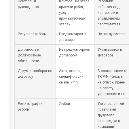
Контроль и
Контроль на этапе
Работник
руководство
приемки работ,
работает под
услуг,
контролем и
промежуточных
управлением
этапах.
работодателя
Результат работы
Предусмотрен в
Не предусмотрен
договоре
Должность и
Не предусмотрены
Указывается в
должностные
договором
договоре
обязанности
Документооборот по
Акты, отчеты,
В соответствии с
договору
спецификации,
ТК РФ: приказы
сметы и т.п.
на отпуск, прием
на работу,
увольнение и т.п.
Режим, график
Любой
Установленный
работы
правилами
трудового
распорядка в
компании