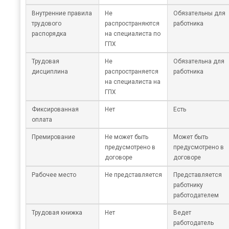
Внутренние правила
Не
Обязательны для
трудового
распространяются
работника
распорядка
на специалиста по
ГПХ
Трудовая
Не
Обязательна для
дисциплина
распространяется
работника
на специалиста на
ГПХ
Фиксированная
Нет
Есть
оплата
Премирование
Не может быть
Может быть
предусмотрено в
предусмотрено в
договоре
договоре
Рабочее место
Не представляется
Представляется
работнику
работодателем
Трудовая книжка
Нет
Ведет
работодатель