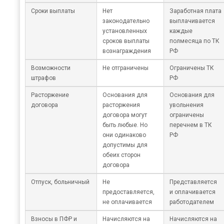
Сроки выплаты
Нет
Заработная плата
законодательно
выплачивается
установленных
каждые
сроков выплаты
полмесяца по ТК
вознаграждения
РФ
Возможности
Не отграничены
Ограничены ТК
штрафов
РФ
Расторжение
Основания для
Основания для
договора
расторжения
увольнения
договора могут
ограничены
быть любые. Но
перечнем в ТК
они одинаково
РФ
допустимы для
обеих сторон
договора
Отпуск, больничный
Не
Представляется
предоставляется,
и оплачивается
не оплачивается
работодателем
Взносы в ПФР и
Начисляются на
Начисляются на