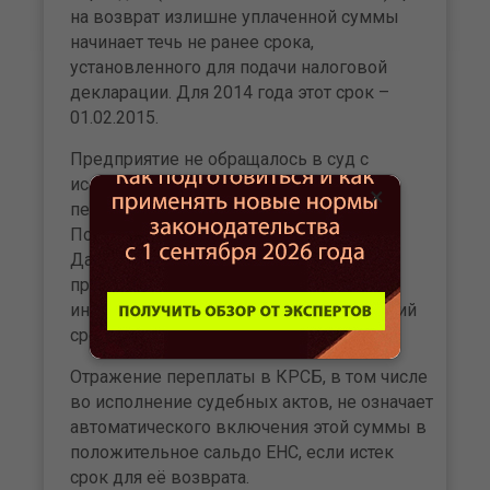
на возврат излишне уплаченной суммы
начинает течь не ранее срока,
установленного для подачи налоговой
декларации. Для 2014 года этот срок –
01.02.2015.
Предприятие не обращалось в суд с
исковым заявлением о возврате
×
переплаты в порядке пункта 79
Постановления Пленума ВАС РФ № 57.
Даже если исчислять срок с момента
признания недействительным решения
инспекции (ноябрь 2019 года), трехлетний
срок истек в 2022 году.
Отражение переплаты в КРСБ, в том числе
во исполнение судебных актов, не означает
автоматического включения этой суммы в
положительное сальдо ЕНС, если истек
срок для её возврата.