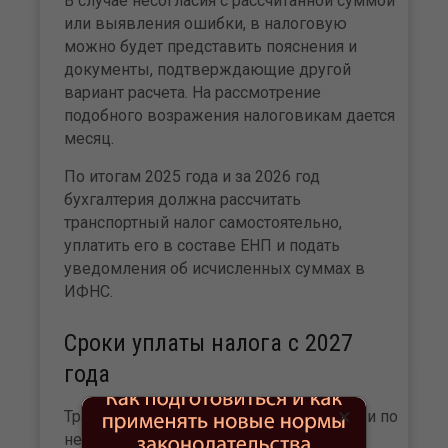
В случае несогласия с рассчитанной суммой
или выявления ошибки, в налоговую
можно будет представить пояснения и
документы, подтверждающие другой
вариант расчета. На рассмотрение
подобного возражения налоговикам дается
месяц.
По итогам 2025 года и за 2026 год
бухгалтерия должна рассчитать
транспортный налог самостоятельно,
уплатить его в составе ЕНП и подать
уведомления об исчисленных суммах в
ИФНС.
Сроки уплаты налога с 2027
года
×
Транспортный налог (авансовые платежи по
нему) уплачиваются в составе ЕНП в