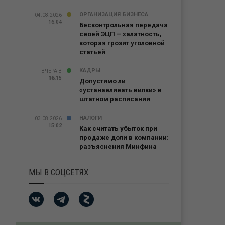
ОРГАНИЗАЦИЯ БИЗНЕСА
04.08.2026
16:04
Бесконтрольная передача
своей ЭЦП – халатность,
которая грозит уголовной
статьей
КАДРЫ
ВЧЕРА В
16:15
16:15
Допустимо ли
«устанавливать вилки» в
штатном расписании
НАЛОГИ
03.08.2026
15:02
Как считать убыток при
продаже доли в компании:
разъяснения Минфина
МЫ В СОЦСЕТЯХ