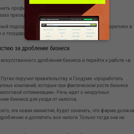
менять профилактические меры и таким образом
азал президент РФ В.Путин.
ный подход к проверкам уже применяется, он закреплен в
е о государственном контроле).
истию за дробление бизнеса
искусственного дробления бизнеса и перейти к работе «в
Путин поручил правительству и Госдуме
«проработать
пных компаний, которые при фактическом росте бизнеса
налоговой оптимизации»
. Речь идет о некрупных
ие бизнеса для ухода от налогов.
его, эта новая амнистия, будет означать, что фирма должн
робление и доплатить все налоги. Только тогда она не