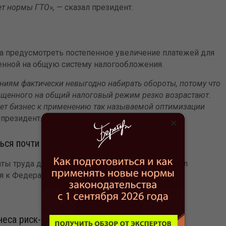
ет нормы ГТО»,
— сказал президент.
да предусмотреть постепенное увеличение платежей для
енной на общую систему налогообложения.
аниям фактически невыгодно набирать обороты, потому что
ощенного на общий налоговый режим резко возрастают.
вает бизнес к применению так называемой оптимизации
президент.
×
ься почти вдвое
ты труда должен вырасти до 35 000 руб., обещал
ия к Федеральному собранию.
неса риск-ориентированный подход